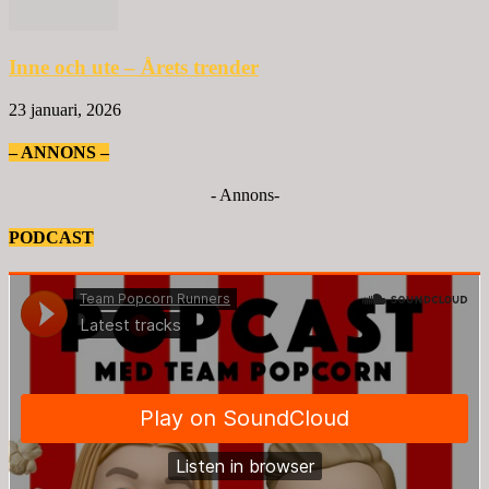
Inne och ute – Årets trender
23 januari, 2026
– ANNONS –
- Annons-
PODCAST