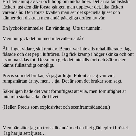
En liten aning av vår och hopp om andra tider. Det är så fantastiskt
läckert just den där första gången man upplever det, lika läckert
varenda år. Den första kvällen man ser det speciella ljuset och
känner den diskreta men ändå påtagliga doften av vår.
En lyckoförnimmelse. En vändning. Ute ur tunneln.
Men hur gick det nu med intervallerna då?
Äh. Inget vidare, skit rent av. Benen var inte alls rehabiliterade. Jag
flåsade och det pep i luftrören. Jag fick kramp i höger skinka och ont
i samma sidas fot. Dessutom gick det inte alls fort och 800 meter
känns fullständigt omöjligt.
Precis som det brukar, så jag är lugn. Fotont är jag van vid,
rumpsmärtan är ny, men….tja. Det är som det brukar som sagt.
Säkerligen hade det varit förnuftigast att vila, men förnuftighet är
inte min starka sida här i livet.
(Heller. Precis som explosivitet och scenframträdanden.)
Men här sitter jag nu trots allt ändå med en litet glädjepirr i bröstet.
Jag har ju sett ljuset…