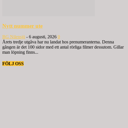
Nytt nummer ute
BG Nilensjö
-
6 augusti, 2026
0
Årets tredje utgåva har nu landat hos prenumeranterna. Denna
gången är det 100 sidor med ett antal rörliga filmer dessutom. Gillar
man löpning finns...
FÖLJ OSS