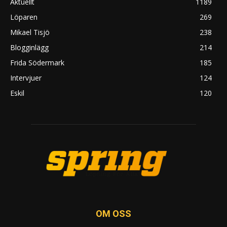
Aktuellt
1189
Löparen
269
Mikael Tisjö
238
Blogginlägg
214
Frida Södermark
185
Intervjuer
124
Eskil
120
OM OSS