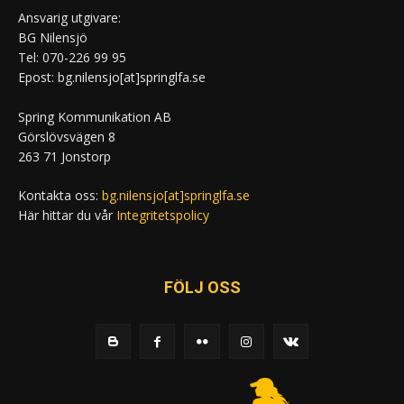
Ansvarig utgivare:
BG Nilensjö
Tel: 070-226 99 95
Epost: bg.nilensjo[at]springlfa.se
Spring Kommunikation AB
Görslövsvägen 8
263 71 Jonstorp
Kontakta oss:
bg.nilensjo[at]springlfa.se
Här hittar du vår
Integritetspolicy
FÖLJ OSS