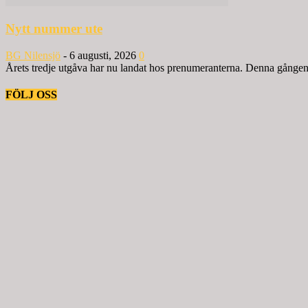
Nytt nummer ute
BG Nilensjö
-
6 augusti, 2026
0
Årets tredje utgåva har nu landat hos prenumeranterna. Denna gången ä
FÖLJ OSS