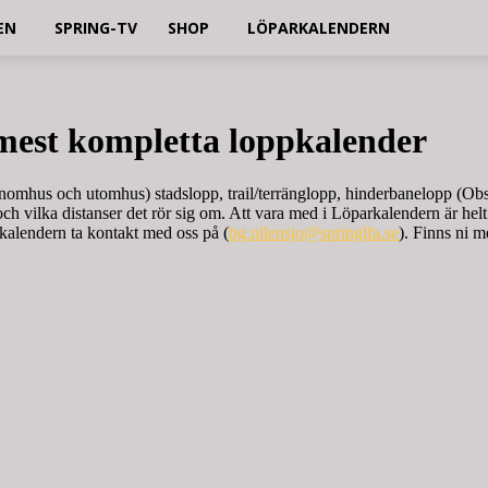
EN
SPRING-TV
SHOP
LÖPARKALENDERN
mest kompletta loppkalender
nomhus och utomhus) stadslopp, trail/terränglopp, hinderbanelopp (Obst
 och vilka distanser det rör sig om. Att vara med i Löparkalendern är hel
 kalendern ta kontakt med oss på (
bg.nilensjo@springlfa.se
). Finns ni m