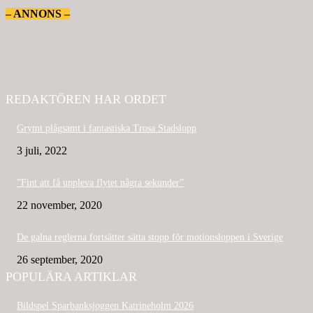
– ANNONS –
REDAKTÖREN HAR ORDET
Grymt plågsamt i fantastiska Trosa Stadslopp
3 juli, 2022
”Fint att få uppleva flytet några sekunder”
22 november, 2020
De galna reglerna fortsätter sätta stopp för motionsloppen i Sverige
26 september, 2020
POPULÄRA ARTIKLAR
Bildspel Sparbanksjoggen Katrineholm 2026