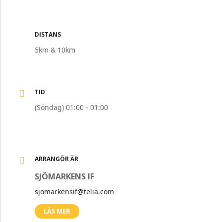
DISTANS
5km & 10km
TID
(Söndag) 01:00 - 01:00
ARRANGÖR ÄR
SJÖMARKENS IF
sjomarkensif@telia.com
LÄS MER