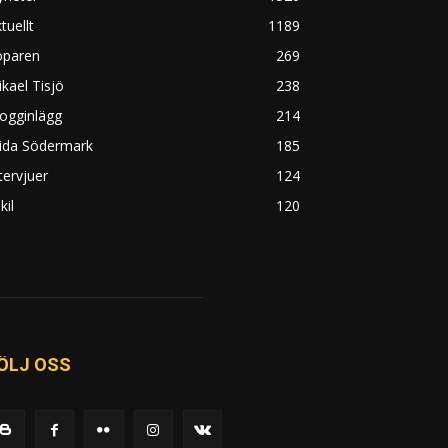
tuellt
1189
öparen
269
kael Tisjö
238
ogginlägg
214
rida Södermark
185
tervjuer
124
kil
120
ÖLJ OSS