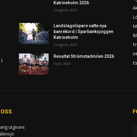
Katrineholm 2026
Ak
5 augusti, 2026
L
Mi
Landslagslöpare satte nya
banrekord i Sparbanksjoggen
Bl
Katrineholm
F
5 augusti, 2026
In
Resultat Strömstadmilen 2026
 i
Es
4 juli, 2026
 OSS
F
arig utgivare:
ilensjö