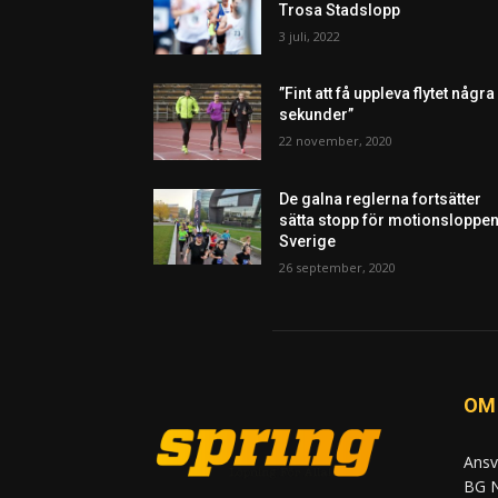
Trosa Stadslopp
3 juli, 2022
”Fint att få uppleva flytet några
sekunder”
22 november, 2020
De galna reglerna fortsätter
sätta stopp för motionsloppen
Sverige
26 september, 2020
OM
Ansv
BG N