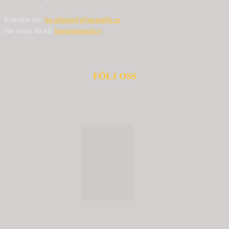
Kontakta oss:
bg.nilensjo[at]springlfa.se
Här hittar du vår
Integritetspolicy
FÖLJ OSS