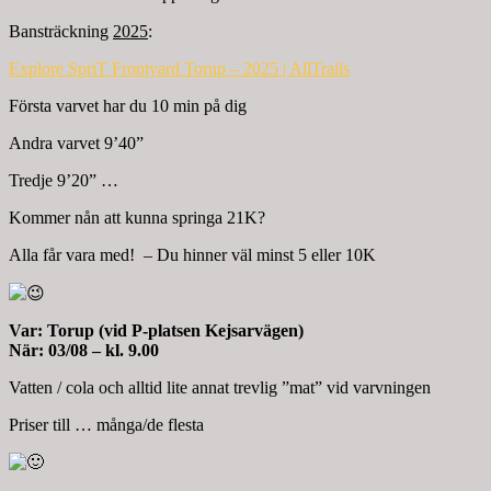
Bansträckning
2025
:
Explore SpriT Frontyard Torup – 2025 | AllTrails
Första varvet har du 10 min på dig
Andra varvet 9’40”
Tredje 9’20” …
Kommer nån att kunna springa 21K?
Alla får vara med! – Du hinner väl minst 5 eller 10K
Var: Torup (vid P-platsen Kejsarvägen)
När: 03/08 – kl. 9.00
Vatten / cola och alltid lite annat trevlig ”mat” vid varvningen
Priser till … många/de flesta