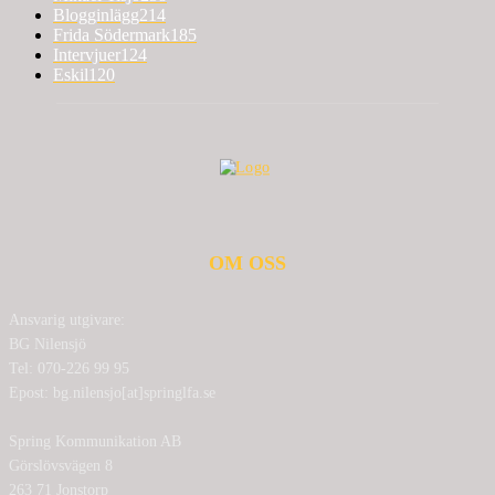
Blogginlägg
214
Frida Södermark
185
Intervjuer
124
Eskil
120
OM OSS
Ansvarig utgivare:
BG Nilensjö
Tel: 070-226 99 95
Epost: bg.nilensjo[at]springlfa.se
Spring Kommunikation AB
Görslövsvägen 8
263 71 Jonstorp