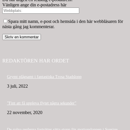
Vänligen ange din e-postadress här
Spara mitt namn, e-post och hemsida i den här webbläsaren för
nästa gång jag kommenterar.
REDAKTÖREN HAR ORDET
Grymt plågsamt i fantastiska Trosa Stadslopp
3 juli, 2022
”Fint att få uppleva flytet några sekunder”
22 november, 2020
De galna reglerna fortsätter sätta stopp för motionsloppen i Sverige