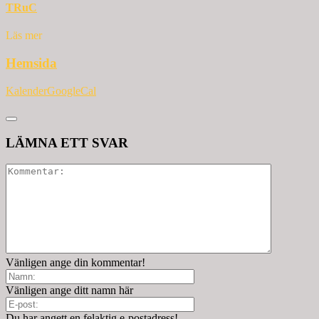
TRuC
Läs mer
Hemsida
Kalender
GoogleCal
LÄMNA ETT SVAR
Vänligen ange din kommentar!
Vänligen ange ditt namn här
Du har angett en felaktig e-postadress!