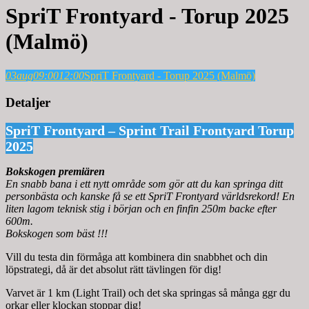
SpriT Frontyard - Torup 2025
(Malmö)
03
aug
09:00
12:00
SpriT Frontyard - Torup 2025 (Malmö)
Detaljer
SpriT Frontyard – Sprint Trail Frontyard Torup
2025
Bokskogen premiären
En snabb bana i ett nytt område som gör att du kan springa ditt
personbästa och kanske få se ett SpriT Frontyard världsrekord! En
liten lagom teknisk stig i början och en finfin 250m backe efter
600m.
Bokskogen som bäst !!!
Vill du testa din förmåga att kombinera din snabbhet och din
löpstrategi, då är det absolut rätt tävlingen för dig!
Varvet är 1 km (Light Trail) och det ska springas så många ggr du
orkar eller klockan stoppar dig!