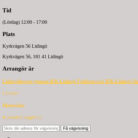
Tid
(Lördag) 12:00 - 17:00
Plats
Kyrkvägen 56 Lidingö
Kyrkvägen 56, 181 41 Lidingö
Arrangör är
Lidingöloppet (genom IFK Lidingö Friidrott och IFK Lidingö Sk
Läs mer
Hemsida
Kalender
GoogleCal
Få vägvisning