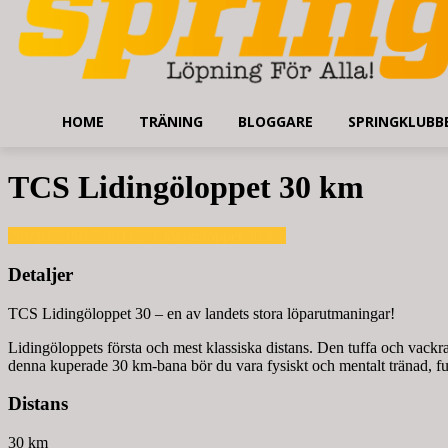
HOME
TRÄNING
BLOGGARE
SPRINGKLUBB
TCS Lidingöloppet 30 km
26
sep
12:00
17:00
TCS Lidingöloppet 30 km
Detaljer
TCS Lidingöloppet 30 – en av landets stora löparutmaningar!
Lidingöloppets första och mest klassiska distans. Den tuffa och vackra 
denna kuperade 30 km-bana bör du vara fysiskt och mentalt tränad, full
Distans
30 km