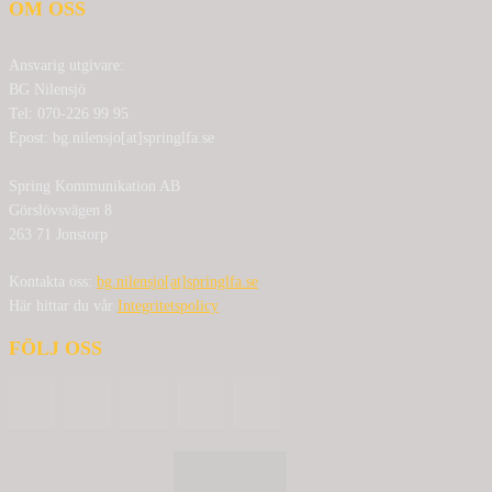
OM OSS
Ansvarig utgivare:
BG Nilensjö
Tel: 070-226 99 95
Epost: bg.nilensjo[at]springlfa.se
Spring Kommunikation AB
Görslövsvägen 8
263 71 Jonstorp
Kontakta oss:
bg.nilensjo[at]springlfa.se
Här hittar du vår
Integritetspolicy
FÖLJ OSS