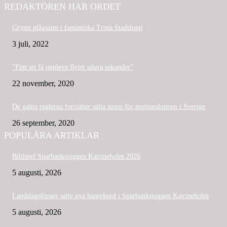
REDAKTÖREN HAR ORDET
Grymt plågsamt i fantastiska Trosa Stadslopp
3 juli, 2022
”Fint att få uppleva flytet några sekunder”
22 november, 2020
De galna reglerna fortsätter sätta stopp för motionsloppen i Sverige
26 september, 2020
POPULÄRA ARTIKLAR
Bildspel Sparbanksjoggen Katrineholm 2026
5 augusti, 2026
Landslagslöpare satte nya banrekord i Sparbanksjoggen Katrineholm
5 augusti, 2026