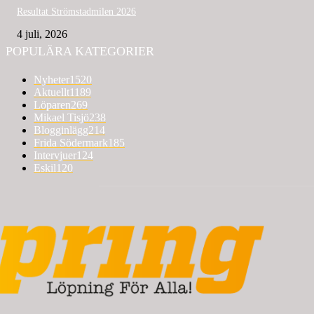
Resultat Strömstadmilen 2026
4 juli, 2026
POPULÄRA KATEGORIER
Nyheter
1520
Aktuellt
1189
Löparen
269
Mikael Tisjö
238
Blogginlägg
214
Frida Södermark
185
Intervjuer
124
Eskil
120