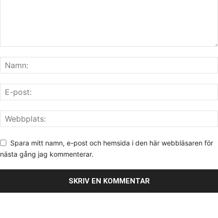
Friskis och Svettis Trosa står för uppvärmningen inför
starterna.
För pojkar och flickor 9–10 år, klass 5 knattar och klass 6 knyttar
sker uppvärmningen med ”Hoppis och Skuttis” med Grodan,
Haren och Björne från lastbilsflak.
Spara mitt namn, e-post och hemsida i den här webbläsaren för
nästa gång jag kommenterar.