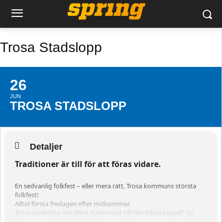
Trosa Stadslopp
26
JUN
TROSA STADSLOPP
Detaljer
Traditioner är till för att föras vidare.
En sedvanlig folkfest – eller mera rätt, Trosa kommuns största
folkfest!
Alltid första fredagen efter midsommar.
Trosa stadslopp har blivit framröstat till ”det bästa loppet” tio
gånger under 2000-talet av FK Studenterna.