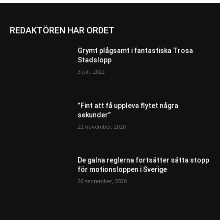
REDAKTÖREN HAR ORDET
Grymt plågsamt i fantastiska Trosa
Stadslopp
3 juli, 2022
”Fint att få uppleva flytet några
sekunder”
22 november, 2020
De galna reglerna fortsätter sätta stopp
för motionsloppen i Sverige
26 september, 2020