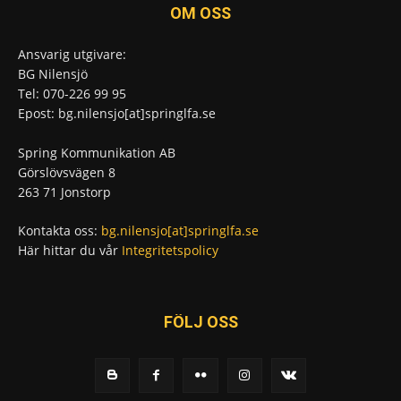
OM OSS
Ansvarig utgivare:
BG Nilensjö
Tel: 070-226 99 95
Epost: bg.nilensjo[at]springlfa.se
Spring Kommunikation AB
Görslövsvägen 8
263 71 Jonstorp
Kontakta oss:
bg.nilensjo[at]springlfa.se
Här hittar du vår
Integritetspolicy
FÖLJ OSS