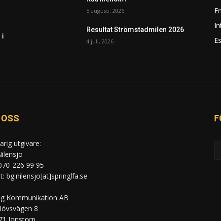
F
5 augusti, 2026
In
Resultat Strömstadmilen 2026
 i
Es
4 juli, 2026
 OSS
F
arig utgivare:
ilensjö
 070-226 99 95
: bg.nilensjo[at]springlfa.se
ng Kommunikation AB
lövsvägen 8
71 Jonstorp