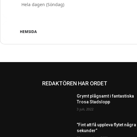
Hela dagen (Söndag)
HEMSIDA
REDAKTÖREN HAR ORDET
Grymt plågsamt i fantastiska
Trosa Stadslopp
3 juli, 2022
”Fint att få uppleva flytet några
sekunder”