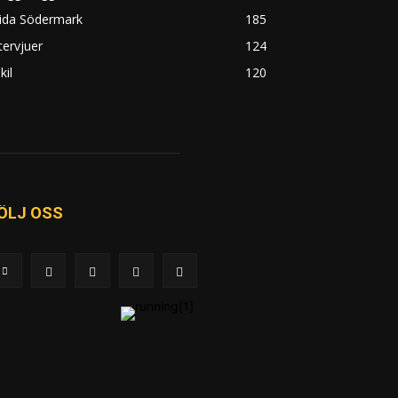
rida Södermark
185
tervjuer
124
kil
120
ÖLJ OSS