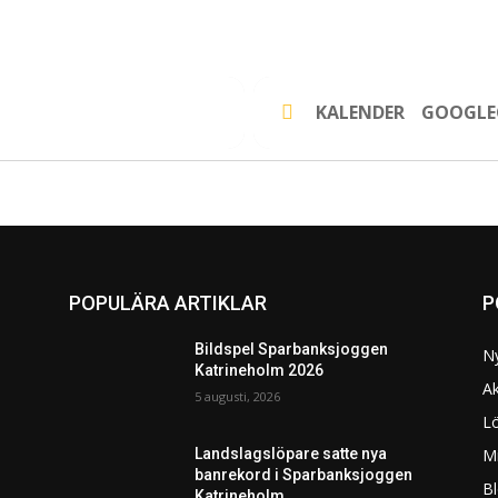
KALENDER
GOOGLE
POPULÄRA ARTIKLAR
P
Bildspel Sparbanksjoggen
N
Katrineholm 2026
Ak
5 augusti, 2026
L
Mi
Landslagslöpare satte nya
banrekord i Sparbanksjoggen
Bl
Katrineholm