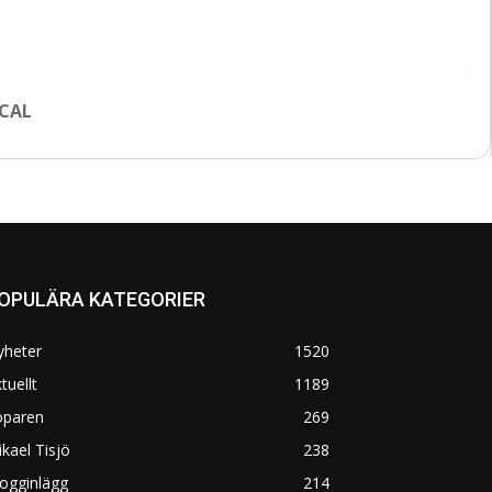
CAL
OPULÄRA KATEGORIER
yheter
1520
tuellt
1189
öparen
269
kael Tisjö
238
ogginlägg
214