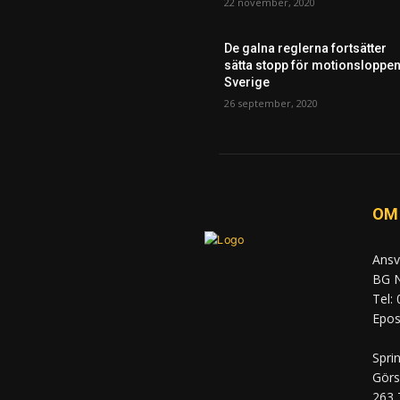
22 november, 2020
De galna reglerna fortsätter
sätta stopp för motionsloppen
Sverige
26 september, 2020
OM
Ansv
BG N
Tel:
Epost
Spri
Görs
263 