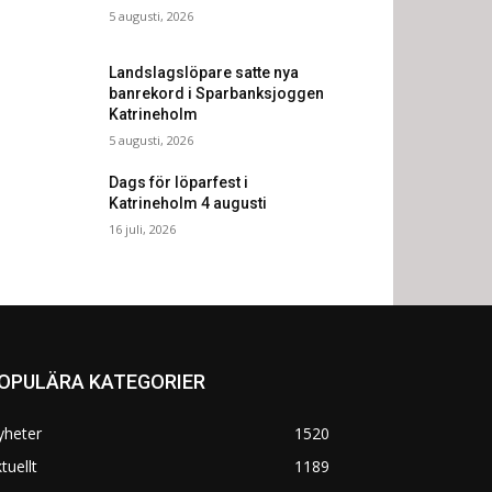
5 augusti, 2026
Landslagslöpare satte nya
banrekord i Sparbanksjoggen
Katrineholm
5 augusti, 2026
Dags för löparfest i
Katrineholm 4 augusti
16 juli, 2026
OPULÄRA KATEGORIER
yheter
1520
tuellt
1189