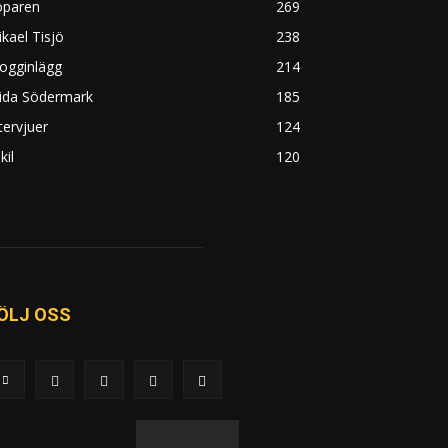
öparen
269
kael Tisjö
238
ogginlägg
214
rida Södermark
185
tervjuer
124
kil
120
ÖLJ OSS