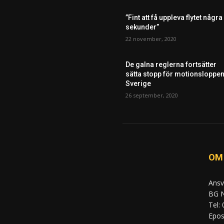
”Fint att få uppleva flytet några
sekunder”
22 november, 2020
De galna reglerna fortsätter
sätta stopp för motionsloppen
Sverige
26 september, 2020
OM
Ansv
BG N
Tel:
Epost