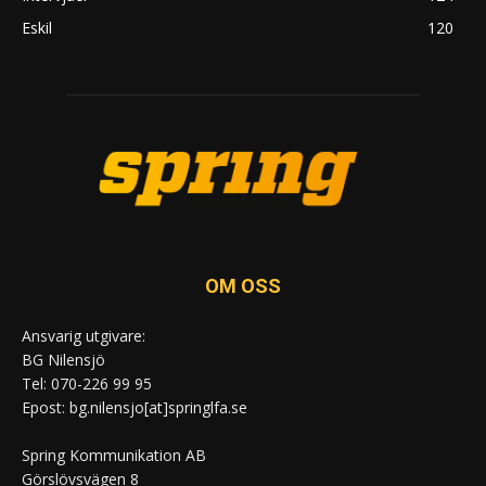
Eskil
120
OM OSS
Ansvarig utgivare:
BG Nilensjö
Tel: 070-226 99 95
Epost: bg.nilensjo[at]springlfa.se
Spring Kommunikation AB
Görslövsvägen 8