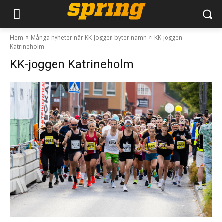
Hem
Många nyheter när KK-Joggen byter namn
KK-joggen
Katrineholm
KK-joggen Katrineholm