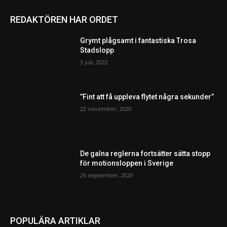
REDAKTÖREN HAR ORDET
Grymt plågsamt i fantastiska Trosa
Stadslopp
3 juli, 2022
”Fint att få uppleva flytet några sekunder”
22 november, 2020
De galna reglerna fortsätter sätta stopp
för motionsloppen i Sverige
26 september, 2020
POPULÄRA ARTIKLAR