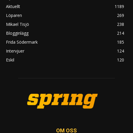
Aktuellt
1189
Löparen
269
Mikael Tisjö
238
Blogginlägg
214
Frida Södermark
185
Intervjuer
124
Eskil
120
OM OSS