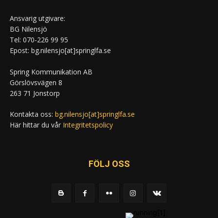
Ansvarig utgivare:
BG Nilensjö
Tel: 070-226 99 95
Epost: bg.nilensjo[at]springlfa.se
Spring Kommunikation AB
Görslövsvägen 8
263 71 Jonstorp
Kontakta oss:
bg.nilensjo[at]springlfa.se
Här hittar du vår
Integritetspolicy
FÖLJ OSS