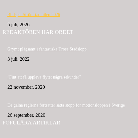
Bildspel Strömstadmilen 2026
5 juli, 2026
REDAKTÖREN HAR ORDET
Grymt plågsamt i fantastiska Trosa Stadslopp
3 juli, 2022
”Fint att få uppleva flytet några sekunder”
22 november, 2020
De galna reglerna fortsätter sätta stopp för motionsloppen i Sverige
26 september, 2020
POPULÄRA ARTIKLAR