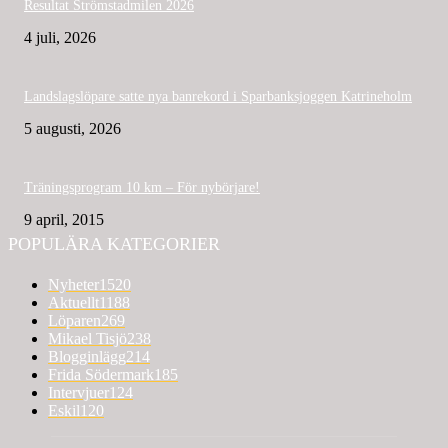
Resultat Strömstadmilen 2026
4 juli, 2026
Landslagslöpare satte nya banrekord i Sparbanksjoggen Katrineholm
5 augusti, 2026
Träningsprogram 10 km – För nybörjare!
9 april, 2015
POPULÄRA KATEGORIER
Nyheter
1520
Aktuellt
1188
Löparen
269
Mikael Tisjö
238
Blogginlägg
214
Frida Södermark
185
Intervjuer
124
Eskil
120