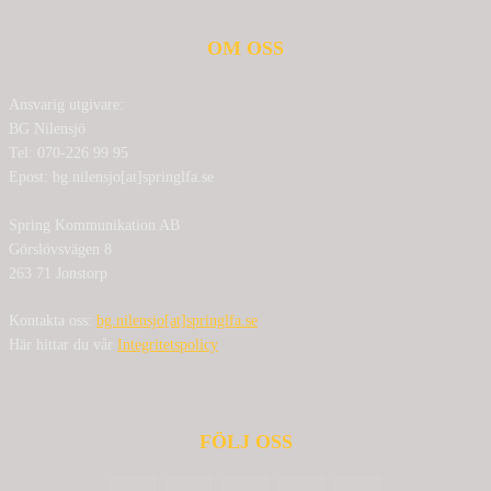
OM OSS
Ansvarig utgivare:
BG Nilensjö
Tel: 070-226 99 95
Epost: bg.nilensjo[at]springlfa.se
Spring Kommunikation AB
Görslövsvägen 8
263 71 Jonstorp
Kontakta oss:
bg.nilensjo[at]springlfa.se
Här hittar du vår
Integritetspolicy
FÖLJ OSS