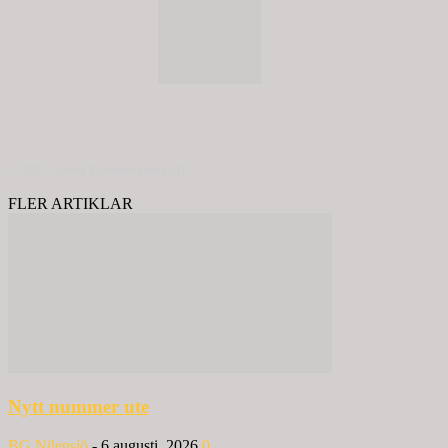
© 2020 - Spring Kommunikation AB
FLER ARTIKLAR
Nytt nummer ute
BG Nilensjö
-
6 augusti, 2026
0