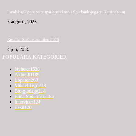
Landslagslöpare satte nya banrekord i Sparbanksjoggen Katrineholm
5 augusti, 2026
Resultat Strömstadmilen 2026
4 juli, 2026
POPULÄRA KATEGORIER
Nyheter
1520
Aktuellt
1189
Löparen
269
Mikael Tisjö
238
Blogginlägg
214
Frida Södermark
185
Intervjuer
124
Eskil
120