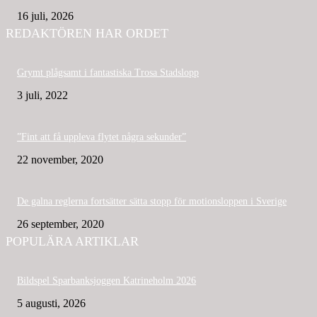
16 juli, 2026
REDAKTÖREN HAR ORDET
Grymt plågsamt i fantastiska Trosa Stadslopp
3 juli, 2022
”Fint att få uppleva flytet några sekunder”
22 november, 2020
De galna reglerna fortsätter sätta stopp för motionsloppen i Sverige
26 september, 2020
POPULÄRA ARTIKLAR
Bildspel Sparbanksjoggen Katrineholm 2026
5 augusti, 2026