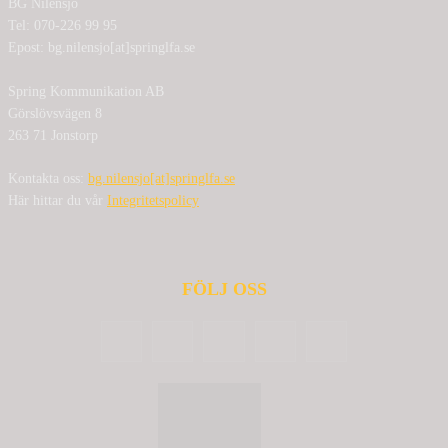
BG Nilensjö
Tel: 070-226 99 95
Epost: bg.nilensjo[at]springlfa.se
Spring Kommunikation AB
Görslövsvägen 8
263 71 Jonstorp
Kontakta oss:
bg.nilensjo[at]springlfa.se
Här hittar du vår
Integritetspolicy
FÖLJ OSS