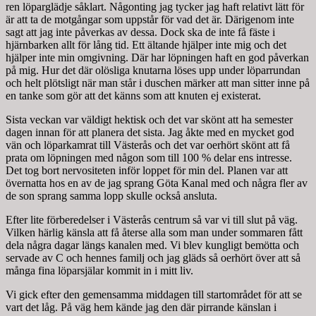
ren löparglädje såklart. Någonting jag tycker jag haft relativt lätt för
är att ta de motgångar som uppstår för vad det är. Därigenom inte
sagt att jag inte påverkas av dessa. Dock ska de inte få fäste i
hjärnbarken allt för lång tid. Ett ältande hjälper inte mig och det
hjälper inte min omgivning. Där har löpningen haft en god påverkan
på mig. Hur det där olösliga knutarna löses upp under löparrundan
och helt plötsligt när man står i duschen märker att man sitter inne på
en tanke som gör att det känns som att knuten ej existerat.
Sista veckan var väldigt hektisk och det var skönt att ha semester
dagen innan för att planera det sista. Jag åkte med en mycket god
vän och löparkamrat till Västerås och det var oerhört skönt att få
prata om löpningen med någon som till 100 % delar ens intresse.
Det tog bort nervositeten inför loppet för min del. Planen var att
övernatta hos en av de jag sprang Göta Kanal med och några fler av
de son sprang samma lopp skulle också ansluta.
Efter lite förberedelser i Västerås centrum så var vi till slut på väg.
Vilken härlig känsla att få återse alla som man under sommaren fått
dela några dagar längs kanalen med. Vi blev kungligt bemötta och
servade av C och hennes familj och jag gläds så oerhört över att så
många fina löparsjälar kommit in i mitt liv.
Vi gick efter den gemensamma middagen till startområdet för att se
vart det låg. På väg hem kände jag den där pirrande känslan i