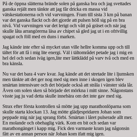
På de öppna slätterna brände solen på ganska bra och jag svettades
ganska rejält men tänkte att jag får dricka en massa vid
vätskestationerna och vid varvningen. Fram till sista 3 km på banan
var det ganska flackt och det gjorde att pulsen höll sig på en bra
nivå. Vid varvningen var det lerigt och vått på gräset och när jag
skulle låta arrangörerna läsa av chipet så gled jag ut i en ofrivillig
spagat och föll med en duns i marken.
Jag kände inte efter så mycket utan ville hellre komma upp och till
tältet för att få i mig lite energi. Väl i tältområdet petade jag i mig en
hel del och sedan iväg igen,lite mer lättklädd på varv två och med en
bra känsla.
Nu var det bara 4 varv kvar. Jag kände att det stretade lite i ljumsken
men tänkte att det ger nog med sig men inne i skogen igen blev
smärtan intensivare och det började också att stråla i vänster sida lår.
Även om solen sken så började det mörkna i mitt sinne. Någonstans
visste jag ju vad detta skulle innebära om det inte gav med sig.
Strax efter första kontrollen så mötte jag upp marathonlöparna som
skulle starta klockan 13. Jag mötte glädjespridaren Johan som
peppade mig när jag sprang förbi. Smärtan i låret pulserade allt mer.
En molande och obehaglig värk. Kom en bit och sedan var
marathongänget i kapp mig. Fick den varmaste kram jag någonsin
fått av en annan person när Johan kom ifatt mig igen.