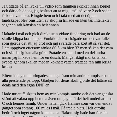
Jag tittade på en lycka till video som familjen skickat innan loppet
och där och då tog jag beslutet att ta mig i mål på varv 2 och sedan
fick det vara bra. Ringde hem och i takt med att det öppna
landskapet blev omsluten av skog så trillade en liten tår. Intellektet
säger en sak,känslan en helt annan.
Haltade i mål och gick direkt utan vidare fundering och bad att de
skulle klippa bort chipet. Funktionärerna frågade om det var fallet
som gjorde det att jag bröt och jag svarade bara kort att så var det.
Lätt uppgiven eftersom tänkta 80,5 km blev 32 men så kan det vara
och skada sig kan alla göra. Pratade en stund med en del andra
innan jag linkade hem för en dusch. Många riktigt mörka tankar
svepte genom skallen medan kokhett vatten tvättade ren min leriga
kropp.
Eftermiddagen tillbringades att heja fram min andra kompisar som
alla presterade på topp. Glädjen för deras skull gjorde det lättare att
deala med den egna DNF:en.
Hade tur att få skjuts hem av min kompis sambo och det var ganska
skönt att vakna upp hemma även om jag haft det helt underbart hos
C och hennes familj. Under natten gick Hannes som var den enda i
gänget som sprang 100 miles i mål. På tredje plats. Helt otrolig
bedrift och inget någon kunnat ana. Bakom sig hade han flertalet