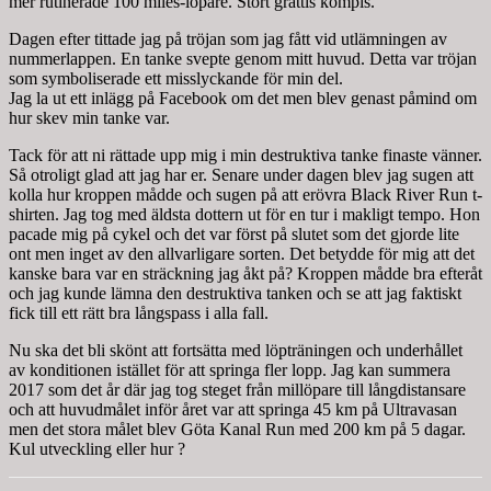
mer rutinerade 100 miles-löpare. Stort grattis kompis.
Dagen efter tittade jag på tröjan som jag fått vid utlämningen av
nummerlappen. En tanke svepte genom mitt huvud. Detta var tröjan
som symboliserade ett misslyckande för min del.
Jag la ut ett inlägg på Facebook om det men blev genast påmind om
hur skev min tanke var.
Tack för att ni rättade upp mig i min destruktiva tanke finaste vänner.
Så otroligt glad att jag har er. Senare under dagen blev jag sugen att
kolla hur kroppen mådde och sugen på att erövra Black River Run t-
shirten. Jag tog med äldsta dottern ut för en tur i makligt tempo. Hon
pacade mig på cykel och det var först på slutet som det gjorde lite
ont men inget av den allvarligare sorten. Det betydde för mig att det
kanske bara var en sträckning jag åkt på? Kroppen mådde bra efteråt
och jag kunde lämna den destruktiva tanken och se att jag faktiskt
fick till ett rätt bra långspass i alla fall.
Nu ska det bli skönt att fortsätta med löpträningen och underhållet
av konditionen istället för att springa fler lopp. Jag kan summera
2017 som det år där jag tog steget från millöpare till långdistansare
och att huvudmålet inför året var att springa 45 km på Ultravasan
men det stora målet blev Göta Kanal Run med 200 km på 5 dagar.
Kul utveckling eller hur ?