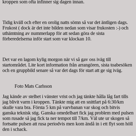
kroppen som ofta infinner sig dagen innan.
Tidig kväll och efter en orolig natts sömn så var det äntligen dags.
Frukost ( dock är det inte bilden nedan som visar frukosten :-) och
uthämtning av nummerlapp för att sedan göra de sista
förberedelserna inför start som var klockan 10.
Det var en lagom kylig morgon när vi så gav oss iväg till
startområdet. Lite kort information från arrangören, sista toabesöken
och en gruppbild senare så var det dags för start att ge sig iväg.
Foto Mats Carlsson
Jag kände av stelhet i vänster vrist och jag tänkte hålla låg fart tills
jag blivit varm i kroppen. Tänkte mig att en snittfart på 6:30/km
skulle vara bra. Första 5 km på varvbanan var skog och bitvis
ganska teknisk stig. Ganska omedelbart fick jag problem med pulsen
som rusade så jag fick ta ner tempot till 7/km. Väl ute ur skogen så
fortsatte pulsen att rusa periodvis men kom ändå in i ett flyt som höll
den i schack.