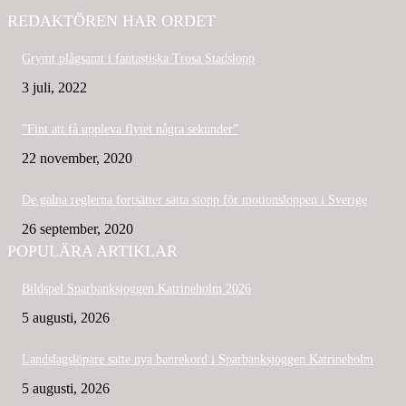
REDAKTÖREN HAR ORDET
Grymt plågsamt i fantastiska Trosa Stadslopp
3 juli, 2022
”Fint att få uppleva flytet några sekunder”
22 november, 2020
De galna reglerna fortsätter sätta stopp för motionsloppen i Sverige
26 september, 2020
POPULÄRA ARTIKLAR
Bildspel Sparbanksjoggen Katrineholm 2026
5 augusti, 2026
Landslagslöpare satte nya banrekord i Sparbanksjoggen Katrineholm
5 augusti, 2026