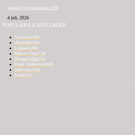
Resultat Strömstadmilen 2026
4 juli, 2026
POPULÄRA KATEGORIER
Nyheter
1520
Aktuellt
1189
Löparen
269
Mikael Tisjö
238
Blogginlägg
214
Frida Södermark
185
Intervjuer
124
Eskil
120