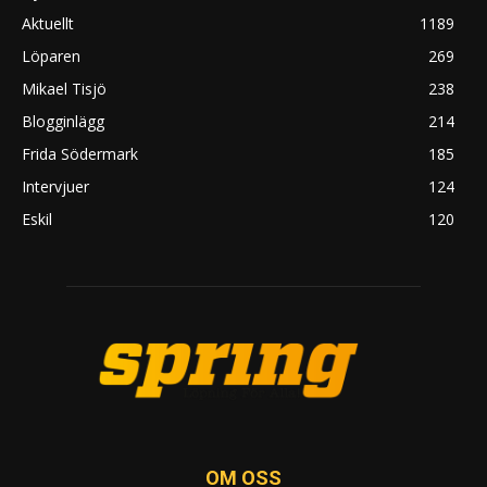
Aktuellt
1189
Löparen
269
Mikael Tisjö
238
Blogginlägg
214
Frida Södermark
185
Intervjuer
124
Eskil
120
OM OSS