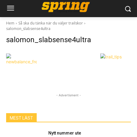
Hem
Så ska du tänka när du väljer trailskor
salomon_slabsense4ultra
salomon_slabsense4ultra
- Advertisment -
MEST LÄST
Nytt nummer ute