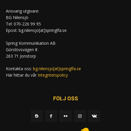
Ansvarig utgivare:
BG Nilensjö
Tel: 070-226 99 95
Epost: bg.nilensjo[at]springlfa.se
Spring Kommunikation AB
Görslövsvägen 8
263 71 Jonstorp
Kontakta oss:
bg.nilensjo[at]springlfa.se
Här hittar du vår
Integritetspolicy
FÖLJ OSS