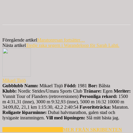
Föregående artikel
Maratonresan fortsätter…
Nästa artikel
Tredje raka segern i Warandeloop för Sarah Lahti.
Mikael Tisjö
Gubblubb
Namn:
Mikael Tisjö
Född:
1981
Bor:
Bålsta
Klubb:
Nordic Strides/Umara Sports Club
Tränare:
Egen
Meriter:
Vunnit Tour of Flanders (retroversionen)
Personliga rekord:
1500
m 4:31,31 (inne), 3000 m 9:32,93 (inne), 5000 m 16:32 10000 m
34:09,82, 21,1 km 1:15:30, 42,2 2:40:54
Favoritsträcka:
Maraton.
Roligaste löparminne:
Dubai halvmarathon, galen stad och
lyxigaste inramningen.
Vill med löpningen:
Slå mitt bästa jag.
RELATERADE ARTIKLAR
MER FRÅN SKRIBENTEN