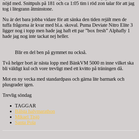
nöjd med. Snittpuls på 181 och ca 1:05 tim i röd zon talar för att jag
tog i litegrann åtminstone.
Nu är det bara jobba vidare för att sänka den tiden rejält men de
tuffa frågorna är kvar med bl.a. skoval. Puma Deviate Nitro Elite 3
ligger nog i topp men hade jag haft ett par ”box fresh” Alphafly 1
hade jag nog inte tackat nej heller.
Blir en del ben på gymmet nu också.
Två helger bort är nästa lopp med BänkVM 5000 m inne vilket ska
bli väldigt kul och vore trevligt med ett kvitto på träningen då.
Mot en ny vecka med standardpass och gärna lite barmark och
plusgrader igen.
Trevlig söndag
TAGGAR
Bålsta halvmarathon
Mikael Tisjö
Santa Pola