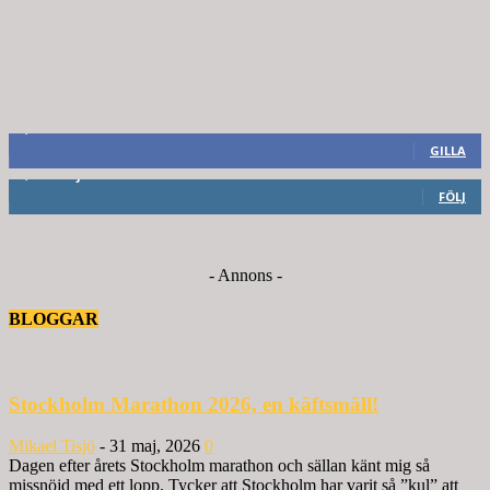
8,660
Fans
GILLA
6,714
Följare
FÖLJ
- Annons -
BLOGGAR
Stockholm Marathon 2026, en käftsmäll!
Mikael Tisjö
-
31 maj, 2026
0
Dagen efter årets Stockholm marathon och sällan känt mig så
missnöjd med ett lopp. Tycker att Stockholm har varit så ”kul” att