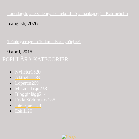
Landslagslöpare satte nya banrekord i Sparbanksjoggen Katrineholm
5 augusti, 2026
Träningsprogram 10 km – För nybörjare!
9 april, 2015
POPULÄRA KATEGORIER
Nyheter
1520
Aktuellt
1189
Löparen
269
Mikael Tisjö
238
Blogginlägg
214
Frida Södermark
185
Intervjuer
124
Eskil
120