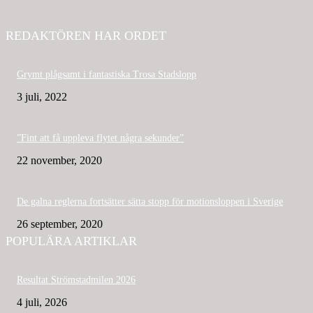
REDAKTÖREN HAR ORDET
Grymt plågsamt i fantastiska Trosa Stadslopp
3 juli, 2022
”Fint att få uppleva flytet några sekunder”
22 november, 2020
De galna reglerna fortsätter sätta stopp för motionsloppen i Sverige
26 september, 2020
POPULÄRA ARTIKLAR
Resultat Strömstadmilen 2026
4 juli, 2026