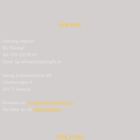
OM OSS
Ansvarig utgivare:
BG Nilensjö
Tel: 070-226 99 95
Epost: bg.nilensjo[at]springlfa.se
Spring Kommunikation AB
Görslövsvägen 8
263 71 Jonstorp
Kontakta oss:
bg.nilensjo[at]springlfa.se
Här hittar du vår
Integritetspolicy
FÖLJ OSS