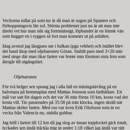
Veckorna rullar på som tur är då man är sugen på Spanien och
förhoppningsvis lite sol. Största problemet just nu är att man inte
direkt vet hur man står sig formmässigt, löpbandet är en lömsk vän
som hugger en i ryggen så fort man kommer ut på asfalten.
Idag avstod jag långpass ute i halkan (pga vekhet) och istället blev
det band ihop med oljebaronen Göran. Stabilt pass med 3×20 min
med stege där man ökar farten var femte min förutom sista fem som
återgår till utgångsfart.
Oljebaronen
För två helger sen sprang jag i alla fall en träningstävling på en
halvmara på hemmaplan med Mattias Jonsson som farthållare. Ett
mål var satt för dagen och det var 36 min första 10 km, kosta vad det
kosta vill. Tio passerades på 35:58 på min klocka, ingen skräll när
Mattias sköter farten. Med oss var även Erik Olofsson som är en
vecka från Valencia nu, stabila gubbar.
Jag höll i farten till 12 km då jag slog av innan topplocket gick totalt,
lyckades sen ändå tråckla mig in under 1:18 vilket jag ändå var rätt