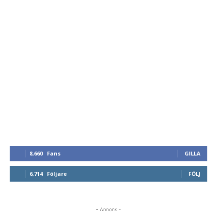
8,660
Fans
GILLA
6,714
Följare
FÖLJ
- Annons -