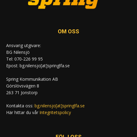
OM OSS
Ansvarig utgivare:
BG Nilensjö
Tel: 070-226 99 95
Epost: bg.nilensjo[at]springlfa.se
Spring Kommunikation AB
Görslövsvägen 8
263 71 Jonstorp
Kontakta oss:
bg.nilensjo[at]springlfa.se
Här hittar du vår
Integritetspolicy
FÖLJ OSS