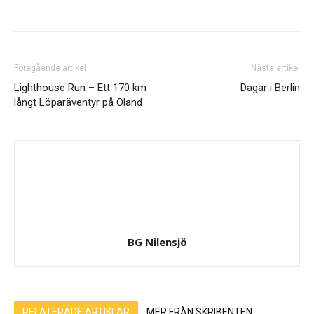
Föregående artikel
Nästa artikel
Lighthouse Run – Ett 170 km
Dagar i Berlin
långt Löparäventyr på Öland
BG Nilensjö
RELATERADE ARTIKLAR
MER FRÅN SKRIBENTEN