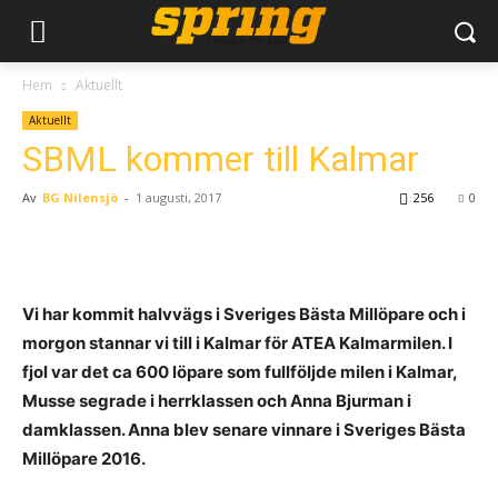
Hem
Aktuellt
Aktuellt
SBML kommer till Kalmar
Av
BG Nilensjö
-
1 augusti, 2017
256
0
Vi har kommit halvvägs i Sveriges Bästa Millöpare och i
morgon stannar vi till i Kalmar för ATEA Kalmarmilen. I
fjol var det ca 600 löpare som fullföljde milen i Kalmar,
Musse segrade i herrklassen och Anna Bjurman i
damklassen. Anna blev senare vinnare i Sveriges Bästa
Millöpare 2016.