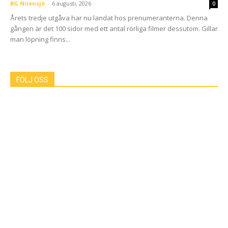
BG Nilensjö
-
6 augusti, 2026
0
Årets tredje utgåva har nu landat hos prenumeranterna. Denna
gången är det 100 sidor med ett antal rörliga filmer dessutom. Gillar
man löpning finns...
FÖLJ OSS