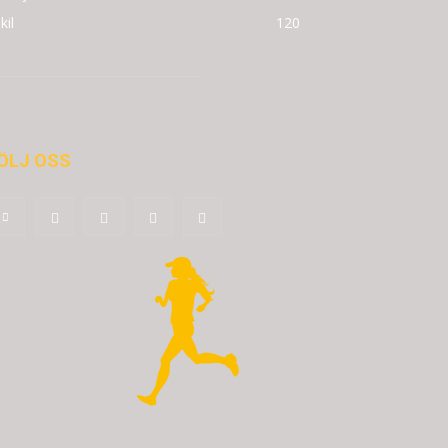
kil
120
ÖLJ OSS