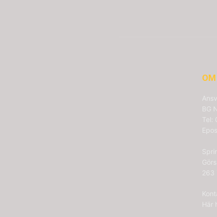
OM
Ansv
BG N
Tel:
Epos
Spri
Görs
263 
Kont
Här 