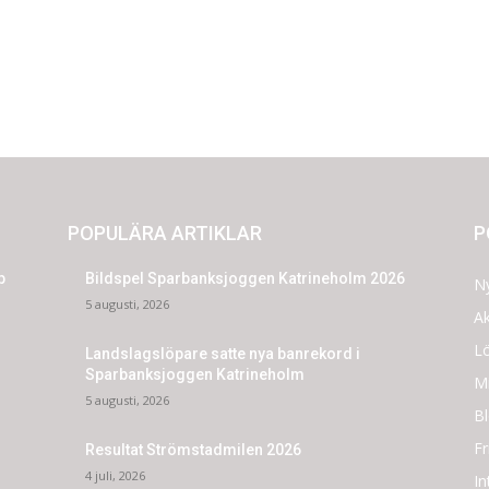
POPULÄRA ARTIKLAR
P
p
Bildspel Sparbanksjoggen Katrineholm 2026
N
5 augusti, 2026
Ak
L
Landslagslöpare satte nya banrekord i
Sparbanksjoggen Katrineholm
Mi
5 augusti, 2026
Bl
F
Resultat Strömstadmilen 2026
4 juli, 2026
In