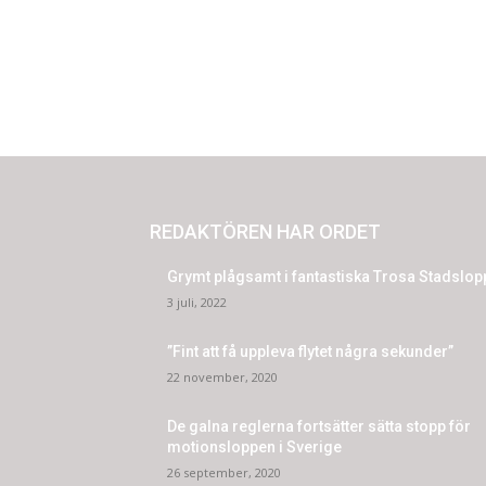
REDAKTÖREN HAR ORDET
Grymt plågsamt i fantastiska Trosa Stadslop
3 juli, 2022
”Fint att få uppleva flytet några sekunder”
22 november, 2020
De galna reglerna fortsätter sätta stopp för
motionsloppen i Sverige
26 september, 2020