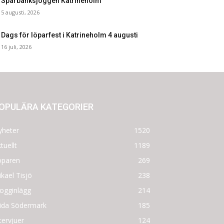
Sparbanksjoggen Katrineholm
5 augusti, 2026
Dags för löparfest i Katrineholm 4 augusti
16 juli, 2026
OPULÄRA KATEGORIER
yheter
1520
tuellt
1189
öparen
269
kael Tisjö
238
ogginlägg
214
rida Södermark
185
tervjuer
124