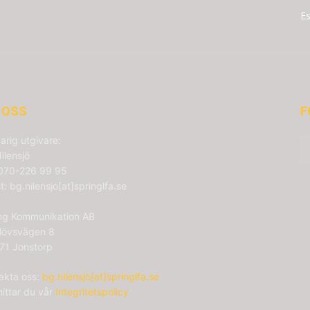
Es
 OSS
F
arig utgivare:
ilensjö
 070-226 99 95
t: bg.nilensjo[at]springlfa.se
ng Kommunikation AB
lövsvägen 8
71 Jonstorp
akta oss:
bg.nilensjo[at]springlfa.se
hittar du vår
Integritetspolicy