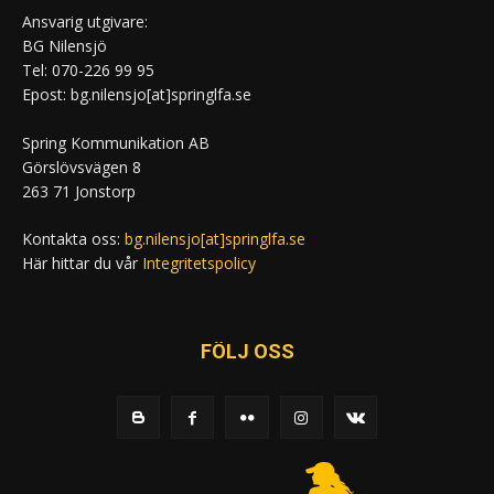
Ansvarig utgivare:
BG Nilensjö
Tel: 070-226 99 95
Epost: bg.nilensjo[at]springlfa.se
Spring Kommunikation AB
Görslövsvägen 8
263 71 Jonstorp
Kontakta oss:
bg.nilensjo[at]springlfa.se
Här hittar du vår
Integritetspolicy
FÖLJ OSS