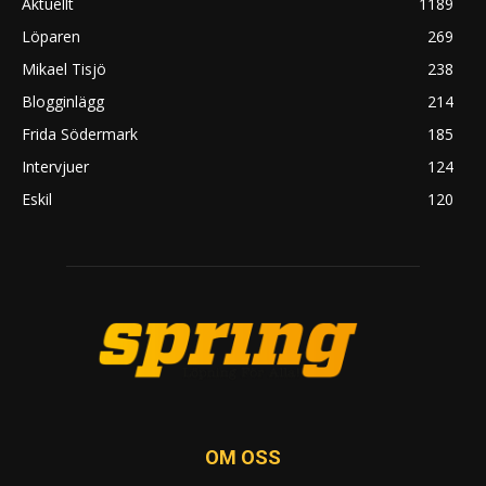
Aktuellt
1189
Löparen
269
Mikael Tisjö
238
Blogginlägg
214
Frida Södermark
185
Intervjuer
124
Eskil
120
OM OSS