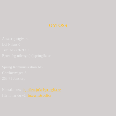
OM OSS
Ansvarig utgivare:
BG Nilensjö
Tel: 070-226 99 95
Epost: bg.nilensjo[at]springlfa.se
Spring Kommunikation AB
Görslövsvägen 8
263 71 Jonstorp
Kontakta oss:
bg.nilensjo[at]springlfa.se
Här hittar du vår
Integritetspolicy