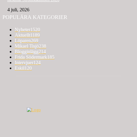
4 juli, 2026
POPULÄRA KATEGORIER
Nyheter
1520
Aktuellt
1189
Löparen
269
Mikael Tisjö
238
Blogginlägg
214
Frida Södermark
185
Intervjuer
124
Eskil
120