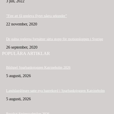
3 juli, 2022
”Fint att få uppleva flytet några sekunder”
22 november, 2020
De galna reglerna fortsätter sätta stopp för motionsloppen i Sverige
26 september, 2020
POPULÄRA ARTIKLAR
Bildspel Sparbanksjoggen Katrineholm 2026
5 augusti, 2026
Landslagslöpare satte nya banrekord i Sparbanksjoggen Katrineholm
5 augusti, 2026
Resultat Strömstadmilen 2026