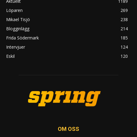
Aktuellt
1189
Löparen
269
Mikael Tisjö
238
Blogginlägg
214
Frida Södermark
185
Intervjuer
124
Eskil
120
OM OSS