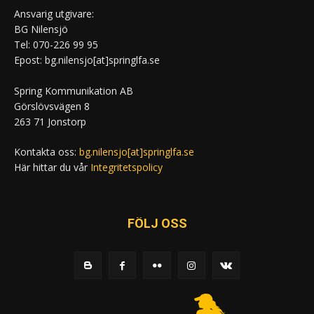
Ansvarig utgivare:
BG Nilensjö
Tel: 070-226 99 95
Epost: bg.nilensjo[at]springlfa.se
Spring Kommunikation AB
Görslövsvägen 8
263 71 Jonstorp
Kontakta oss:
bg.nilensjo[at]springlfa.se
Här hittar du vår
Integritetspolicy
FÖLJ OSS