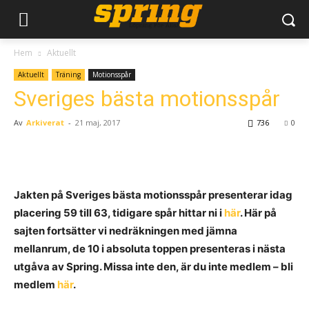
Hem
Aktuellt
Aktuellt
Träning
Motionsspår
Sveriges bästa motionsspår
Av
Arkiverat
-
21 maj, 2017
736
0
Jakten på Sveriges bästa motionsspår presenterar idag
placering 59 till 63, tidigare spår hittar ni i
här
. Här på
sajten fortsätter vi nedräkningen med jämna
mellanrum, de 10 i absoluta toppen presenteras i nästa
utgåva av Spring. Missa inte den, är du inte medlem – bli
medlem
här
.