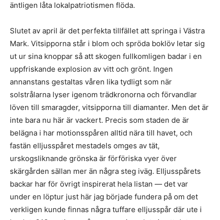
äntligen låta lokalpatriotismen flöda.
Slutet av april är det perfekta tillfället att springa i Västra
Mark. Vitsipporna står i blom och spröda boklöv letar sig
ut ur sina knoppar så att skogen fullkomligen badar i en
uppfriskande explosion av vitt och grönt. Ingen
annanstans gestaltas våren lika tydligt som när
solstrålarna lyser igenom trädkronorna och förvandlar
löven till smaragder, vitsipporna till diamanter. Men det är
inte bara nu här är vackert. Precis som staden de är
belägna i har motionsspåren alltid nära till havet, och
fastän elljusspåret mestadels omges av tät,
urskogsliknande grönska är förföriska vyer över
skärgården sällan mer än några steg iväg. Elljusspårets
backar har för övrigt inspirerat hela listan — det var
under en löptur just här jag började fundera på om det
verkligen kunde finnas några tuffare elljusspår där ute i