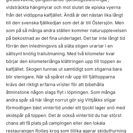
vidsträckta hängmyrar och mot slutet de episka vyerna
från det vidöppna kalfjället. Ändå är det nästan lika långt
till den svenska fjällkedjan som det är till Östersjön. Men
som på så många andra ställen kommer naturupplevelsen
på bekostnad av det fina underlaget. Det tar inte långt tid
förrän den inledningsvis så släta stigen urartar i en
sällsynt knölig trailutmaning. Med två kilometer kvar
börjar den kilometerlånga klättringen upp till toppen av
kalfjället. Skogen tunnas ut samtidigt som stigarna bara
blir stenigare. När så spåret når upp till fjälltopparna
krävs det riktigt erfarna vrister för att bibehålla
åtminstone någon slags flyt i löpningen. Som många
andra spår så här långt norrut gör sig Vittjåkks stigar
förmodligen bäst vintertid under ett tjockt lager snö med
skidspår på toppen. Det är också vintertid du har störst
chans att få plats på campingen eller den lokala
restaurangen Rolles krog som tillika agerar skiduthyrning