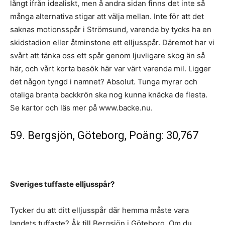
långt ifrån idealiskt, men å andra sidan finns det inte så
många alternativa stigar att välja mellan. Inte för att det
saknas motionsspår i Strömsund, varenda by tycks ha en
skidstadion eller åtminstone ett elljusspår. Däremot har vi
svårt att tänka oss ett spår genom ljuvligare skog än så
här, och vårt korta besök här var värt varenda mil. Ligger
det någon tyngd i namnet? Absolut. Tunga myrar och
otaliga branta backkrön ska nog kunna knäcka de flesta.
Se kartor och läs mer på www.backe.nu.
59. Bergsjön, Göteborg, Poäng: 30,767
Sveriges tuffaste elljusspår?
Tycker du att ditt elljusspår där hemma måste vara
landets tuffaste? Åk till Bergsjön i Göteborg. Om du