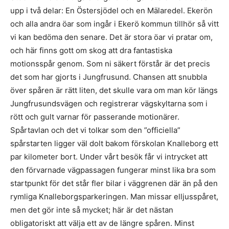
upp i två delar: En Östersjödel och en Mälaredel. Ekerön
och alla andra öar som ingår i Ekerö kommun tillhör så vitt
vi kan bedöma den senare. Det är stora öar vi pratar om,
och här finns gott om skog att dra fantastiska
motionsspår genom. Som ni säkert förstår är det precis
det som har gjorts i Jungfrusund. Chansen att snubbla
över spåren är rätt liten, det skulle vara om man kör längs
Jungfrusundsvägen och registrerar vägskyltarna som i
rött och gult varnar för passerande motionärer.
Spårtavlan och det vi tolkar som den ”officiella”
spårstarten ligger väl dolt bakom förskolan Knalleborg ett
par kilometer bort. Under vårt besök får vi intrycket att
den förvarnade vägpassagen fungerar minst lika bra som
startpunkt för det står fler bilar i väggrenen där än på den
rymliga Knalleborgsparkeringen. Man missar elljusspåret,
men det gör inte så mycket; här är det nästan
obligatoriskt att välja ett av de längre spåren. Minst