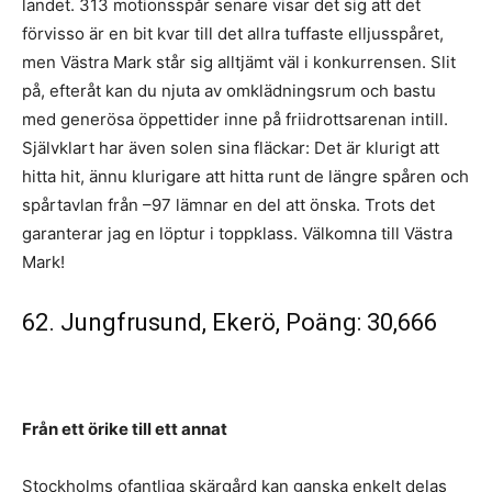
landet. 313 motionsspår senare visar det sig att det
förvisso är en bit kvar till det allra tuffaste elljusspåret,
men Västra Mark står sig alltjämt väl i konkurrensen. Slit
på, efteråt kan du njuta av omklädningsrum och bastu
med generösa öppettider inne på friidrottsarenan intill.
Självklart har även solen sina fläckar: Det är klurigt att
hitta hit, ännu klurigare att hitta runt de längre spåren och
spårtavlan från –97 lämnar en del att önska. Trots det
garanterar jag en löptur i toppklass. Välkomna till Västra
Mark!
62. Jungfrusund, Ekerö, Poäng: 30,666
Från ett örike till ett annat
Stockholms ofantliga skärgård kan ganska enkelt delas