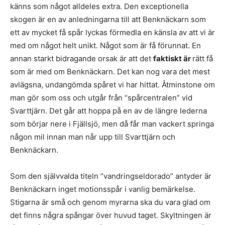
känns som något alldeles extra. Den exceptionella
skogen är en av anledningarna till att Benknäckarn som
ett av mycket få spår lyckas förmedla en känsla av att vi är
med om något helt unikt. Något som är få förunnat. En
annan starkt bidragande orsak är att det
faktiskt är
rätt få
som är med om Benknäckarn. Det kan nog vara det mest
avlägsna, undangömda spåret vi har hittat. Åtminstone om
man gör som oss och utgår från “spårcentralen” vid
Svarttjärn. Det går att hoppa på en av de längre lederna
som börjar nere i Fjällsjö, men då får man vackert springa
någon mil innan man når upp till Svarttjärn och
Benknäckarn.
Som den självvalda titeln ”vandringseldorado” antyder är
Benknäckarn inget motionsspår i vanlig bemärkelse.
Stigarna är små och genom myrarna ska du vara glad om
det finns några spångar över huvud taget. Skyltningen är