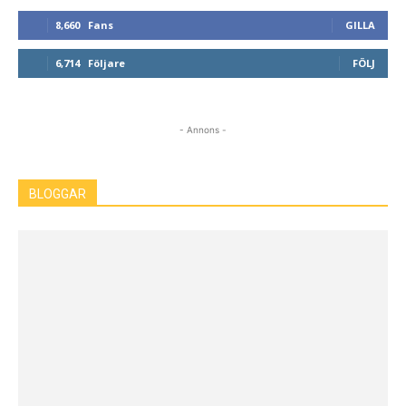
8,660
Fans
GILLA
6,714
Följare
FÖLJ
- Annons -
BLOGGAR