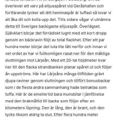
överlever ett varv på elljusspåret vid Geråshallen och
fortfarande tycker att ditt hemmaspår är tuffast så lovar vi
att åka dit och kolla upp det. Tills vidare vågar vi utnämna
detta till Sveriges backigaste elljusspår. Överlägset.
Självklart börjar det förrädiskt lugnt med ett kort dropp
genom en bäckravin följt av total flackhet. Efter ett par
hundra meter börjar det luta lite lätt nerför och innan vi
vet ordet av har vi fullkomligen rasat ner för den mäktiga
sluttningen mot Lärjeån. Med ett 20-tal höjdmeter kvar
ner till den flacka strandbanken planar spåret ut och följer
ån uppströms. Här har Lärjeåns många tillflöden grävt
djupa raviner genom sluttningen och tillfört bonusbackar
som i de flesta andra sammanhang hade betraktas som
tuffa. Här är de emellertid bara munsbitar i jämförelse
med den brakmåltid till backe som följer efter en
kilometers löpning. Den är lång, den är brant, och den
tycks liksom aldrig ta slut. Efter flera hundra meter