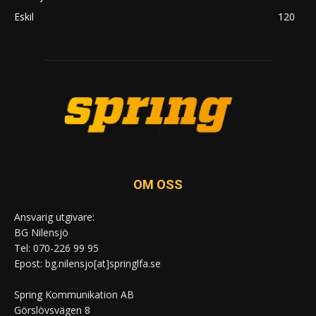
Eskil
120
OM OSS
Ansvarig utgivare:
BG Nilensjö
Tel: 070-226 99 95
Epost: bg.nilensjo[at]springlfa.se
Spring Kommunikation AB
Görslövsvägen 8