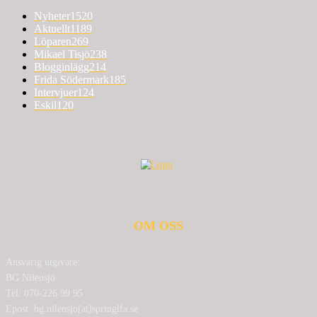
Nyheter
1520
Aktuellt
1189
Löparen
269
Mikael Tisjö
238
Blogginlägg
214
Frida Södermark
185
Intervjuer
124
Eskil
120
OM OSS
Ansvarig utgivare:
BG Nilensjö
Tel: 070-226 99 95
Epost: bg.nilensjo[at]springlfa.se