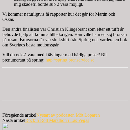
mig skadefri borde sub 2 vara möjligt.
Vi kommer naturligtvis få rapporter hur det går för Martin och
Oskar.
Den andra finalisten var Christian Klingebrant som efter ett tufft år
behövde hjälp att komma tillbaka igen. Han ville ha med sig brorsan
på resan. Brorsorna får var sin t-shirt från Spring och vardera en bok
om Sveriges bästa motionsspår.
Vill du också vara med i tävlingar med härliga priser? Bli
prenumerant på spring:
http://spring.prenservice.se
Föregående artikel
Nystart av podcasten Möt Löparen
Nästa artikel
Rock’n Roll Marathon i Las Vegas