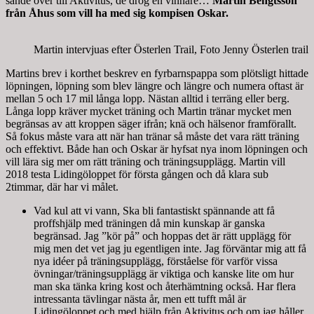
sände över till Aktivitus, de drog en vinnare…
Martin Bengtsson
från Åhus som vill ha med sig kompisen Oskar.
Martin intervjuas efter Österlen Trail, Foto Jenny Österlen trail
Martins brev i korthet beskrev en fyrbarnspappa som plötsligt hittade
löpningen, löpning som blev längre och längre och numera oftast är
mellan 5 och 17 mil långa lopp. Nästan alltid i terräng eller berg.
Långa lopp kräver mycket träning och Martin tränar mycket men
begränsas av att kroppen säger ifrån; knä och hälsenor framförallt.
Så fokus måste vara att när han tränar så måste det vara rätt träning
och effektivt. Både han och Oskar är hyfsat nya inom löpningen och
vill lära sig mer om rätt träning och träningsupplägg. Martin vill
2018 testa Lidingöloppet för första gången och då klara sub
2timmar, där har vi målet.
Vad kul att vi vann, Ska bli fantastiskt spännande att få
proffshjälp med träningen då min kunskap är ganska
begränsad. Jag ”kör på” och hoppas det är rätt upplägg för
mig men det vet jag ju egentligen inte. Jag förväntar mig att få
nya idéer på träningsupplägg, förståelse för varför vissa
övningar/träningsupplägg är viktiga och kanske lite om hur
man ska tänka kring kost och återhämtning också. Har flera
intressanta tävlingar nästa år, men ett tufft mål är
Lidingöloppet och med hjälp från Aktivitus och om jag håller