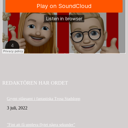
REDAKTÖREN HAR ORDET
Grymt plågsamt i fantastiska Trosa Stadslopp
3 juli, 2022
”Fint att få uppleva flytet några sekunder”