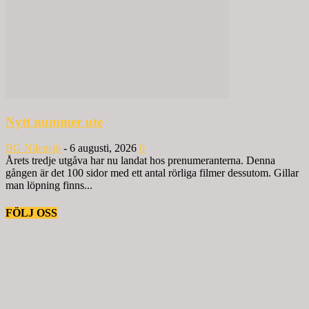
Nytt nummer ute
BG Nilensjö
-
6 augusti, 2026
0
Årets tredje utgåva har nu landat hos prenumeranterna. Denna
gången är det 100 sidor med ett antal rörliga filmer dessutom. Gillar
man löpning finns...
FÖLJ OSS