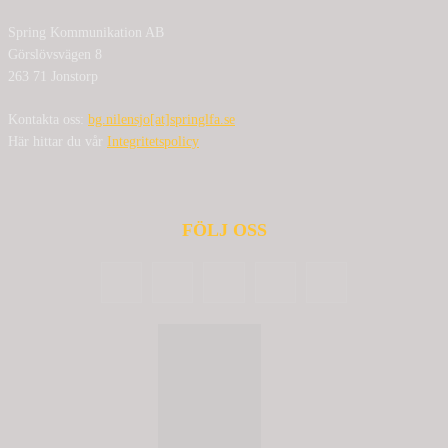
Spring Kommunikation AB
Görslövsvägen 8
263 71 Jonstorp
Kontakta oss:
bg.nilensjo[at]springlfa.se
Här hittar du vår
Integritetspolicy
FÖLJ OSS