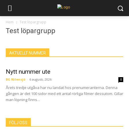
Hem
Test löpargrupp
Test löpargrupp
AKTUELLT NUMMER
Nytt nummer ute
BG Nilensjö
-
6 augusti, 2026
0
Årets tredje utgåva har nu landat hos prenumeranterna. Denna
gången är det 100 sidor med ett antal rörliga filmer dessutom. Gillar
man löpning finns...
FÖLJ OSS