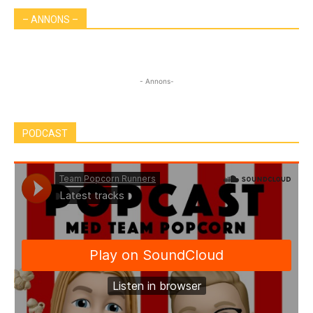
– ANNONS –
- Annons-
PODCAST