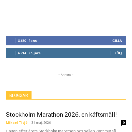
8,660
Fans
GILLA
6,714
Följare
FÖLJ
- Annons -
BLOGGAR
Stockholm Marathon 2026, en käftsmäll!
Mikael Tisjö
-
31 maj, 2026
0
Dagen efter årets Stockholm marathon och sällan känt mig så