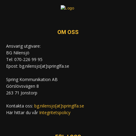
OM OSS
Ansvarig utgivare:
BG Nilensjö
Tel: 070-226 99 95
Epost: bg.nilensjo[at]springlfa.se
Spring Kommunikation AB
Görslövsvägen 8
263 71 Jonstorp
Kontakta oss:
bg.nilensjo[at]springlfa.se
Här hittar du vår
Integritetspolicy