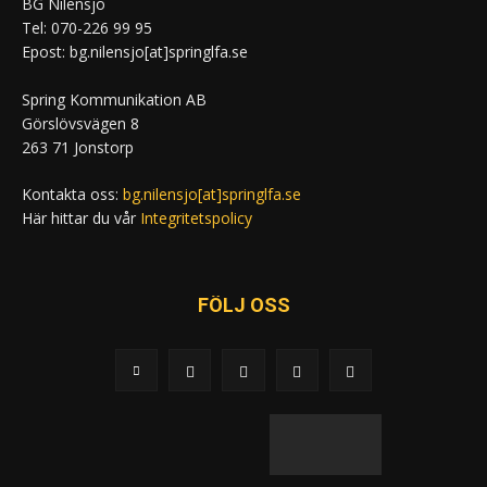
BG Nilensjö
Tel: 070-226 99 95
Epost: bg.nilensjo[at]springlfa.se
Spring Kommunikation AB
Görslövsvägen 8
263 71 Jonstorp
Kontakta oss:
bg.nilensjo[at]springlfa.se
Här hittar du vår
Integritetspolicy
FÖLJ OSS