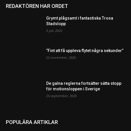
REDAKTÖREN HAR ORDET
Grymt plågsamt i fantastiska Trosa
Stadslopp
3 juli, 2022
”Fint att få uppleva flytet några sekunder”
22 november, 2020
De galna reglerna fortsätter sätta stopp
för motionsloppen i Sverige
26 september, 2020
POPULÄRA ARTIKLAR