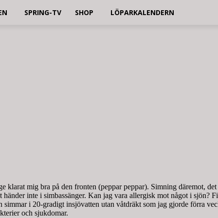
EN
SPRING-TV
SHOP
LÖPARKALENDERN
 klarat mig bra på den fronten (peppar peppar). Simning däremot, det är 
t händer inte i simbassänger. Kan jag vara allergisk mot något i sjön? Fi
an simmar i 20-gradigt insjövatten utan våtdräkt som jag gjorde förra 
kterier och sjukdomar.