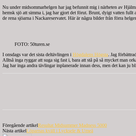
Nu under midsommarhelgen har jag befunnit mig i närheten av Hjälmare
hemsk sjö att simma i, jag har gjort det förut. Brunt, dyigt vatten full
de rena sjöarna i Nackareservatet. Här är några bilder från förra helg
FOTO: 50turen.se
I onsdags var det sista deltävlingen i
Högdalens Högsta
. Jag förbättr
Alltså inga ryggar att suga sig fast i, bara att stå på så mycket man ork
Jag har inga andra tävlingar inplanerade innan dess, men det kan ju bli
Föregående artikel
Resultat Midsummer Madness 5000
Nästa artikel
Löparnas kväll i Lycksele & Umeå