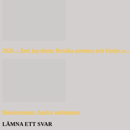
2026 – Året jag slutar försöka prestera och börjar o…
Bokrecension: Andra andningen
LÄMNA ETT SVAR