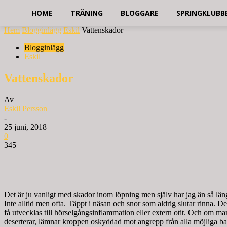
HOME
TRÄNING
BLOGGARE
SPRINGKLUBB
Hem
Blogginlägg
Eskil
Vattenskador
Blogginlägg
Eskil
Vattenskador
Av
Eskil Persson
-
25 juni, 2018
0
345
Det är ju vanligt med skador inom löpning men själv har jag än så länge
Inte alltid men ofta. Täppt i näsan och snor som aldrig slutar rinna. De
få utvecklas till hörselgångsinflammation eller extern otit. Och om m
deserterar, lämnar kroppen oskyddad mot angrepp från alla möjliga ba