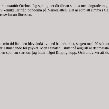
n utanför Örebro. Jag sprang ner dit för att simma men ångrade mig nä
t av kemikalier från bönderna på Närkeslätten. Det är som att simma i Gan
ens swimrun förresten:
ade min tid lite men blev ändå av med banrekordet, slagen med 20 sekunder
ar. Utmanande för psyket. Men i finalen i slutet på augusti är det masstart.
 en spontan start om jag hittar något lämpligt lopp. Och undviker att sk