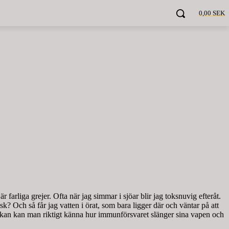
0,00 SEK
farliga grejer. Ofta när jag simmar i sjöar blir jag toksnuvig efteråt.
sk? Och så får jag vatten i örat, som bara ligger där och väntar på att
veckan kan man riktigt känna hur immunförsvaret slänger sina vapen och