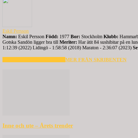
Eskil Persson
Namn:
Eskil Persson
Född:
1977
Bor:
Stockholm
Klubb:
Hammarb
Gotska Sandön ligger bra till
Meriter:
Har ätit 84 sushibitar på en lu
1:12:39 (2022) Lidingö - 1:58:58 (2018) Maraton - 2:36:07 (2023)
Se
RELATERADE ARTIKLAR
MER FRÅN SKRIBENTEN
Inne och ute – Årets trender