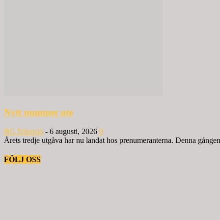
Nytt nummer ute
BG Nilensjö
-
6 augusti, 2026
0
Årets tredje utgåva har nu landat hos prenumeranterna. Denna gången ä
FÖLJ OSS