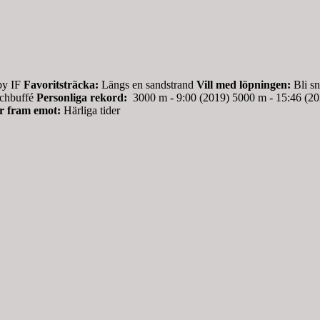
y IF
Favoritsträcka:
Längs en sandstrand
Vill med löpningen:
Bli s
nchbuffé
Personliga rekord:
3000 m - 9:00 (2019) 5000 m - 15:46 (20
r fram emot:
Härliga tider