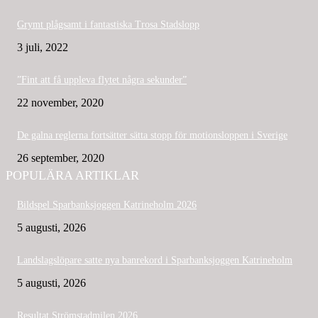
Grymt plågsamt i fantastiska Trosa Stadslopp
3 juli, 2022
”Fint att få uppleva flytet några sekunder”
22 november, 2020
De galna reglerna fortsätter sätta stopp för motionsloppen i Sverige
26 september, 2020
POPULÄRA ARTIKLAR
Bildspel Sparbanksjoggen Katrineholm 2026
5 augusti, 2026
Landslagslöpare satte nya banrekord i Sparbanksjoggen Katrineholm
5 augusti, 2026
Resultat Strömstadmilen 2026