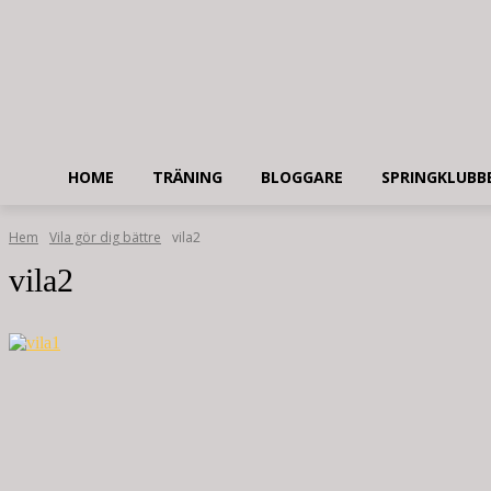
HOME
TRÄNING
BLOGGARE
SPRINGKLUBB
Hem
Vila gör dig bättre
vila2
vila2