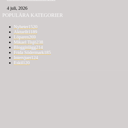
4 juli, 2026
POPULÄRA KATEGORIER
Nyheter
1520
Aktuellt
1189
Löparen
269
Mikael Tisjö
238
Blogginlägg
214
Frida Södermark
185
Intervjuer
124
Eskil
120