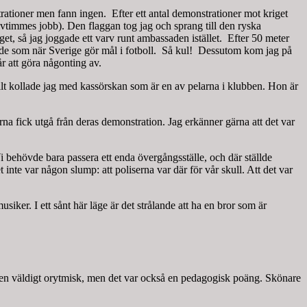
ationer men fann ingen. Efter ett antal demonstrationer mot kriget
alvtimmes jobb). Den flaggan tog jag och sprang till den ryska
t, så jag joggade ett varv runt ambassaden istället. Efter 50 meter
ade som när Sverige gör mål i fotboll. Så kul! Dessutom kom jag på
år att göra någonting av.
llt kollade jag med kassörskan som är en av pelarna i klubben. Hon är
a fick utgå från deras demonstration. Jag erkänner gärna att det var
i behövde bara passera ett enda övergångsställe, och där ställde
inte var någon slump: att poliserna var där för vår skull. Att det var
iker. I ett sånt här läge är det strålande att ha en bror som är
gen väldigt orytmisk, men det var också en pedagogisk poäng. Skönare