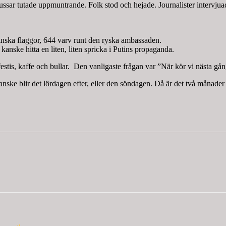
h bussar tutade uppmuntrande. Folk stod och hejade. Journalister interv
nska flaggor, 644 varv runt den ryska ambassaden.
kanske hitta en liten, liten spricka i Putins propaganda.
festis, kaffe och bullar. Den vanligaste frågan var ”När kör vi nästa gå
 Kanske blir det lördagen efter, eller den söndagen. Då är det två månad