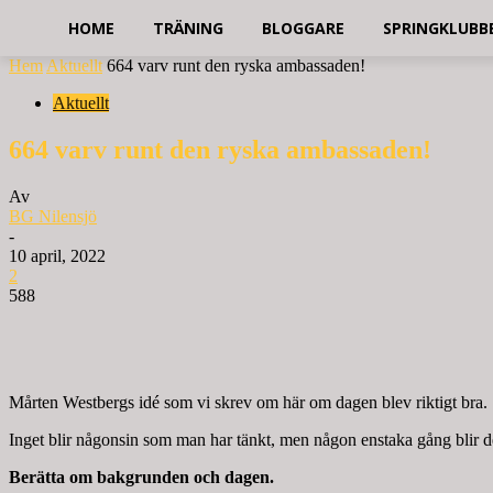
HOME
TRÄNING
BLOGGARE
SPRINGKLUBB
Hem
Aktuellt
664 varv runt den ryska ambassaden!
Aktuellt
664 varv runt den ryska ambassaden!
Av
BG Nilensjö
-
10 april, 2022
2
588
Mårten Westbergs idé som vi skrev om här om dagen blev riktigt bra.
Inget blir någonsin som man har tänkt, men någon enstaka gång blir de
Berätta om bakgrunden och dagen.