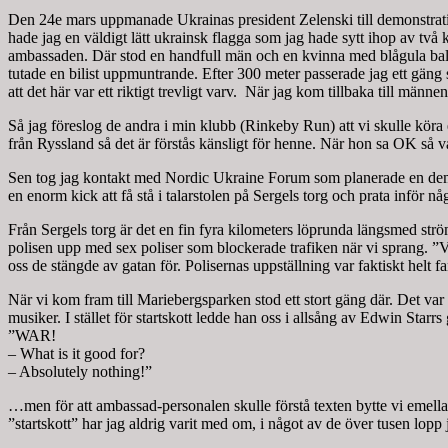
Den 24e mars uppmanade Ukrainas president Zelenski till demonstratio
hade jag en väldigt lätt ukrainsk flagga som jag hade sytt ihop av två 
ambassaden. Där stod en handfull män och en kvinna med blågula ballon
tutade en bilist uppmuntrande. Efter 300 meter passerade jag ett gä
att det här var ett riktigt trevligt varv. När jag kom tillbaka till männ
Så jag föreslog de andra i min klubb (Rinkeby Run) att vi skulle köra
från Ryssland så det är förstås känsligt för henne. När hon sa OK så va
Sen tog jag kontakt med Nordic Ukraine Forum som planerade en demonst
en enorm kick att få stå i talarstolen på Sergels torg och prata inför 
Från Sergels torg är det en fin fyra kilometers löprunda längsmed str
polisen upp med sex poliser som blockerade trafiken när vi sprang. ”Vil
oss de stängde av gatan för. Polisernas uppställning var faktiskt helt fa
När vi kom fram till Mariebergsparken stod ett stort gäng där. Det var l
musiker. I stället för startskott ledde han oss i allsång av Edwin Starr
”WAR!
– What is it good for?
– Absolutely nothing!”
…men för att ambassad-personalen skulle förstå texten bytte vi emel
”startskott” har jag aldrig varit med om, i något av de över tusen lopp 