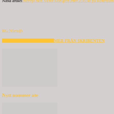
Nästa artikel
Intervju med Victor Dahlgren efter 2:35:48 på Rotterda
BG Nilensjö
RELATERADE ARTIKLAR
MER FRÅN SKRIBENTEN
Nytt nummer ute