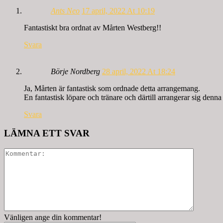
Ants Neo
17 april, 2022 At 10:19
Fantastiskt bra ordnat av Mårten Westberg!!
Svara
Börje Nordberg
28 april, 2022 At 18:24
Ja, Mårten är fantastisk som ordnade detta arrangemang.
En fantastisk löpare och tränare och därtill arrangerar sig denn
Svara
LÄMNA ETT SVAR
Vänligen ange din kommentar!