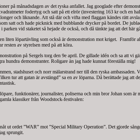
ner på månadsdagen av det ryska anfallet. Jag googlade efter demonstr
kvadratmeter fodertyg och satt på ett elrör (investering 163 kr och en h
ger och liknande. Att stå där och vifta med flaggan kändes rätt avslage
ng som satt och hade picknick med bubblande drycker på bordet. De jubl
en i parken vid staketet så hejade de också, och då tänkte jag att det här g
 en liten löpartävling som också är demonstration mot kriget. Framför a
r resten av styrelsen med på att köra.
ration på Sergels torg den 9e april. De gillade idén och sa att vi gärn
några hundra demonstranter. Roligare än jag hade kunnat föreställa mig!
ömmen, stadshuset och norr mälarstrand ner till den ryska ambassaden. V
ken tur att gatan är avstängd” sa en av löparna. Då berättade jag att det 
ntastisk.
öpare, funktionärer, journalister, poliserna och min bror Johan som är mus
s gamla klassiker från Woodstock-festivalen:
lanåt ut ordet ”WAR” mot ”Special Military Operation”. Det gjorde sån
jag sprungit.