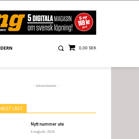
NDERN
0,00 SEK
- Advertisment -
MEST LÄST
Nytt nummer ute
6 augusti, 2026