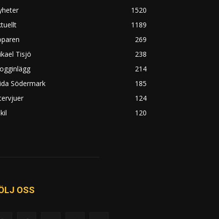
yheter
1520
tuellt
1189
öparen
269
kael Tisjö
238
ogginlägg
214
rida Södermark
185
tervjuer
124
kil
120
ÖLJ OSS