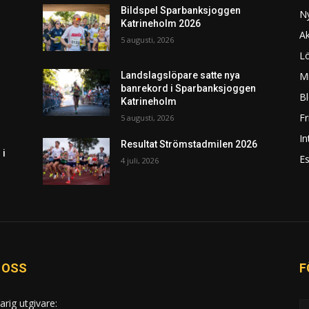
Bildspel Sparbanksjoggen
N
Katrineholm 2026
Ak
5 augusti, 2026
L
Mi
Landslagslöpare satte nya
banrekord i Sparbanksjoggen
Bl
Katrineholm
F
5 augusti, 2026
In
Resultat Strömstadmilen 2026
 i
Es
4 juli, 2026
 OSS
F
arig utgivare: