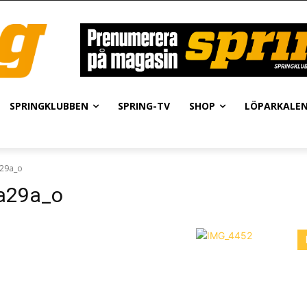
SPRINGKLUBBEN
SPRING-TV
SHOP
LÖPARKALE
29a_o
a29a_o