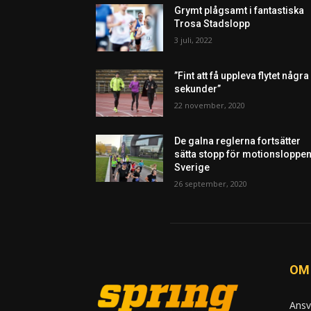
Grymt plågsamt i fantastiska
Trosa Stadslopp
3 juli, 2022
”Fint att få uppleva flytet några
sekunder”
22 november, 2020
De galna reglerna fortsätter
sätta stopp för motionsloppen
Sverige
26 september, 2020
OM
Ansv