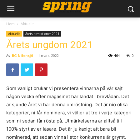
Hem
Aktuellt
Aktuellt
Årets prestationer 2021
Årets ungdom 2021
Av
BG Nilensjö
-
1 mars, 2022
464
0
Som vanligt brukar vi presentera vinnarna på vår sajt
någon vecka efter magasinet har landat i brevlådan. Det
är sjunde året vi har denna omröstning. Det är nio olika
kategorier, ni får nominera, vi väljer ut tre i varje kategori
som ni sedan får rösta på. Utmärkelserna är alltså till
100% styrt av er läsare. Det är ju kaxigt att bara bli
nominerad, att sedan vinna i stor konkurrens är grymt.