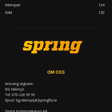
Intervjuer
124
Eskil
120
OM OSS
Ansvarig utgivare:
BG Nilensjö
Tel: 070-226 99 95
Epost: bg.nilensjo[at]springlfa.se
Spring Kommunikation AB