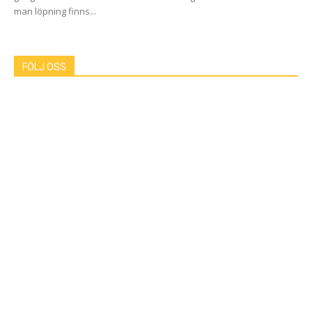
man löpning finns...
FÖLJ OSS