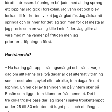
idrottsintressen. Löpningen började med att jag sprang
ett lopp när jag gick i förskolan, jag vann det och blev
lockad till friidrotten, vilket jag är glad för. Jag älskar att
springa och brinner för det jag gör, men för det mesta är
jag precis som en vanlig kille i min ålder. Jag gillar att
vara med mina vänner på fritiden men jag
prioriterar löpningen först.
Hur tränar du?
– Nu har jag gått upp i träningsmängd och tränar varje
dag om allt känns bra; två dagar är det alternativ träning
som crosstrainer, cykel eller airbike, fem dagar är det
löpning. En hel del av träningen nu på vintern sker på
Bosön som ligger fem kilometer från hemmet. Det blir
tre olika tröskelpass där jag ligger i själva tröskeltempot
under 25 till 30 minuter, ett lugnt pass och ett långpass