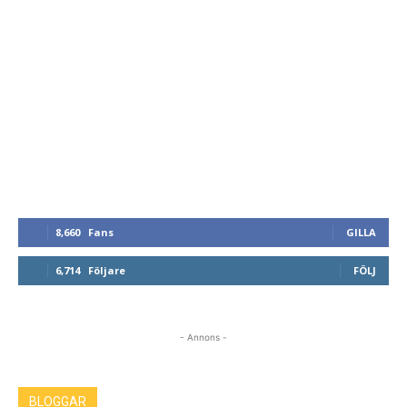
8,660
Fans
GILLA
6,714
Följare
FÖLJ
- Annons -
BLOGGAR