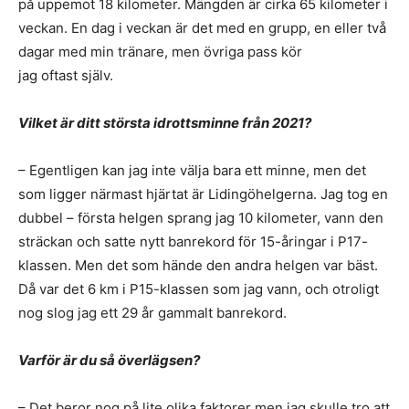
på uppemot 18 kilometer. Mängden är cirka 65 kilometer i
veckan. En dag i veckan är det med en grupp, en eller två
dagar med min tränare, men övriga pass kör
jag oftast själv.
Vilket är ditt största idrottsminne från 2021?
– Egentligen kan jag inte välja bara ett minne, men det
som ligger närmast hjärtat är Lidingöhelgerna. Jag tog en
dubbel – första helgen sprang jag 10 kilometer, vann den
sträckan och satte nytt banrekord för 15-åringar i P17-
klassen. Men det som hände den andra helgen var bäst.
Då var det 6 km i P15-klassen som jag vann, och otroligt
nog slog jag ett 29 år gammalt banrekord.
Varför är du så överlägsen?
– Det beror nog på lite olika faktorer men jag skulle tro att