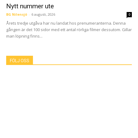
Nytt nummer ute
BG Nilensjö
-
6 augusti, 2026
0
Årets tredje utgåva har nu landat hos prenumeranterna. Denna
gången är det 100 sidor med ett antal rörliga filmer dessutom. Gillar
man löpning finns...
FÖLJ OSS