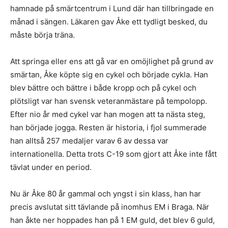
hamnade på smärtcentrum i Lund där han tillbringade en
månad i sängen. Läkaren gav Åke ett tydligt besked, du
måste börja träna.
Att springa eller ens att gå var en omöjlighet på grund av
smärtan, Åke köpte sig en cykel och började cykla. Han
blev bättre och bättre i både kropp och på cykel och
plötsligt var han svensk veteranmästare på tempolopp.
Efter nio år med cykel var han mogen att ta nästa steg,
han började jogga. Resten är historia, i fjol summerade
han alltså 257 medaljer varav 6 av dessa var
internationella. Detta trots C-19 som gjort att Åke inte fått
tävlat under en period.
Nu är Åke 80 år gammal och yngst i sin klass, han har
precis avslutat sitt tävlande på inomhus EM i Braga. När
han åkte ner hoppades han på 1 EM guld, det blev 6 guld,