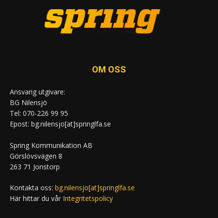
OM OSS
Ansvarig utgivare:
BG Nilensjö
Tel: 070-226 99 95
Epost: bg.nilensjo[at]springlfa.se
Spring Kommunikation AB
Görslövsvägen 8
263 71 Jonstorp
Kontakta oss:
bg.nilensjo[at]springlfa.se
Här hittar du vår
Integritetspolicy