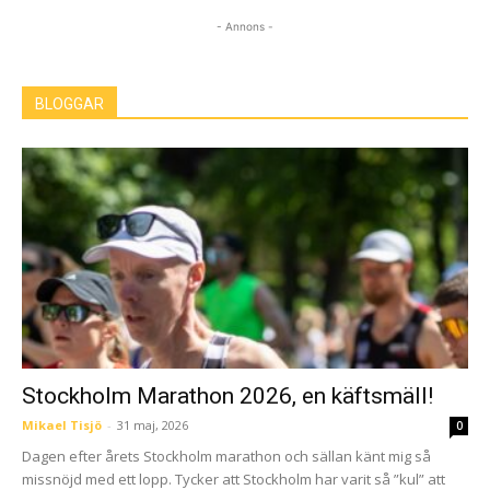
- Annons -
BLOGGAR
Stockholm Marathon 2026, en käftsmäll!
Mikael Tisjö
-
31 maj, 2026
0
Dagen efter årets Stockholm marathon och sällan känt mig så
missnöjd med ett lopp. Tycker att Stockholm har varit så ”kul” att