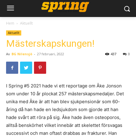
Hem
Aktuellt
Aktuellt
Mästerskapskungen!
Av
BG Nilensjö
-
27 februari, 2022
437
0
I Spring #5 2021 hade vi ett reportage om Åke Jonson
som under 10 år plockat 257 mästerskapsmedaljer. Det
unika med Åke är att han blev sjukpensionär som 60-
åring då han hade en ledsjukdom som gjorde att han
hade svårt att röra på sig. Åke hade även osteoporos,
alltså benskörhet vilket innebär att skelettet försvagas
successivt och man oftast drabbas av frakturer. Han