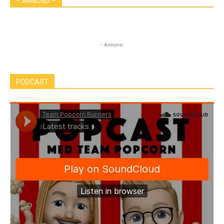
– ANNONS –
- Annons-
PODCAST