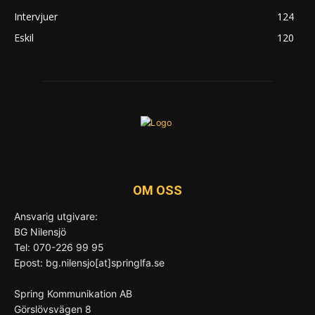
Intervjuer
124
Eskil
120
OM OSS
Ansvarig utgivare:
BG Nilensjö
Tel: 070-226 99 95
Epost: bg.nilensjo[at]springlfa.se
Spring Kommunikation AB
Görslövsvägen 8