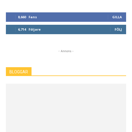
8,660
Fans
GILLA
6,714
Följare
FÖLJ
- Annons -
BLOGGAR