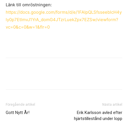
Länk till omröstningen:
https://docs.google.com/forms/d/e/1FAIpQLSfsseeblcH4y
ly0p7EtlmvJ1YrA_domG4JTzrLuekZpx7EZSw/viewform?
vc=0&c=0&w=1&flr=0
Föregående artikel
Nästa artikel
Gott Nytt År!
Erik Karlsson avled efter
hjärtstillestånd under lopp