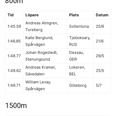
800m
Tid
Löpare
Plats
Datum
Andreas Almgren,
1:45.59
Sollentuna
25/6
Tureberg
Kalle Berglund,
Tjeboksary,
1:46.85
21/6
Spårvägen
RUS
Johan Rogestedt,
Dessau,
1:48.77
29/5
Stenungsund
GER
Andreas Kramer,
Lokeren,
1:49.62
25/5
Sävedalen
BEL
William Levay,
1:49.71
Göteborg
5/7
Spårvägen
1500m