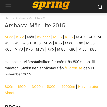
Hem
Årsbästa Män Ute 2015
Årsbästa Män Ute 2015
M 22
|
K 22
| Män |
Kvinnor
|
M 35
|
K 35
| M 40 | K40 | M
45 | K45 | M 50 | K50 | M 55 | K55 | M 60 | K60 | M 65 |
K65 | M 70 | K70 | M 75 | K75 | M 80 | K80 | M 85 | K85
Här samlar vi årsstatistiken för män från 800m upp till
maraton. Statistiken är hämtad från
friidrott.se
den 11
november 2015.
800m
|
1500m
|
3000m
|
5000m
|
10000m
|
Halvmaraton
|
Maraton