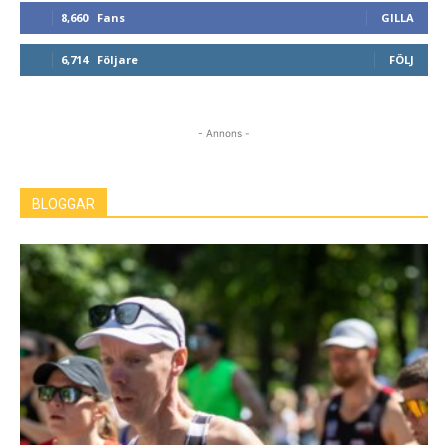
8,660
Fans
GILLA
6,714
Följare
FÖLJ
- Annons -
BLOGGAR