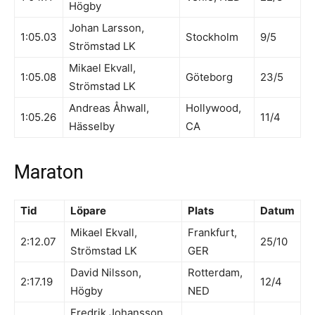
Högby
Johan Larsson,
1:05.03
Stockholm
9/5
Strömstad LK
Mikael Ekvall,
1:05.08
Göteborg
23/5
Strömstad LK
Andreas Åhwall,
Hollywood,
1:05.26
11/4
Hässelby
CA
Maraton
Tid
Löpare
Plats
Datum
Mikael Ekvall,
Frankfurt,
2:12.07
25/10
Strömstad LK
GER
David Nilsson,
Rotterdam,
2:17.19
12/4
Högby
NED
Fredrik Johansson,