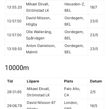
Mikael Ekvall,
Heusden-Z,
13:55.20
18/7
Strömstad LK
BEL
David Nilsson,
Oordegem,
13:57.50
23/5
Högby
BEL
Olle Walleräng,
Oordegem,
13:57.50
23/5
Spårvägen
BEL
Anton Danielson,
Oordegem,
13:59.50
23/5
Malmö
BEL
10000m
Tid
Löpare
Plats
Datum
Mikael Ekvall,
Palo Alto,
28:31.65
2/5
Strömstad LK
CA
David Nilsson 87
London,
29:06.79
16/5
Högby
GBR