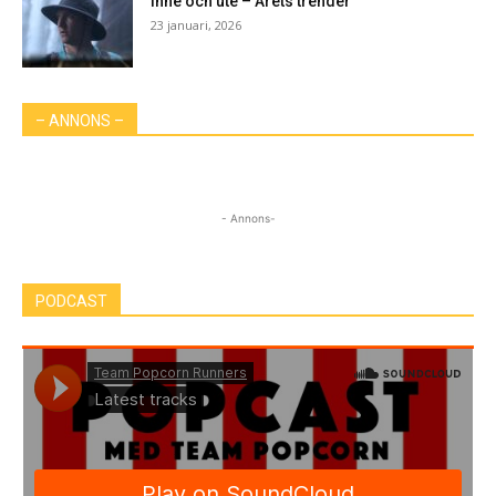
Inne och ute – Årets trender
23 januari, 2026
– ANNONS –
- Annons-
PODCAST