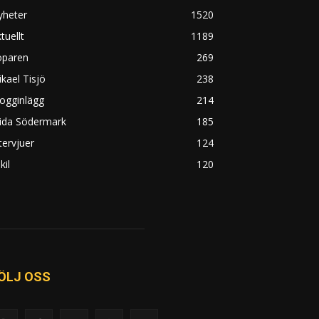
yheter
1520
tuellt
1189
öparen
269
kael Tisjö
238
ogginlägg
214
rida Södermark
185
tervjuer
124
kil
120
ÖLJ OSS