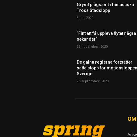
Grymt plågsamt i fantastiska
Trosa Stadslopp
3 juli, 2022
”Fint att få uppleva flytet några
sekunder”
22 november, 2020
De galna reglerna fortsätter
sätta stopp för motionsloppen
Sverige
26 september, 2020
OM
Ansv