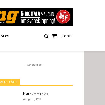
NDERN
0,00 SEK
- Advertisment -
MEST LÄST
Nytt nummer ute
6 augusti, 2026