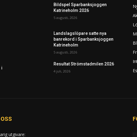
Bildspel Sparbanksjoggen
N
Katrineholm 2026
Ak
5 augusti, 2026
L
Mi
Landslagslöpare satte nya
banrekord i Sparbanksjoggen
Bl
Katrineholm
F
5 augusti, 2026
In
Resultat Strömstadmilen 2026
 i
Es
4 juli, 2026
 OSS
F
arig utgivare: