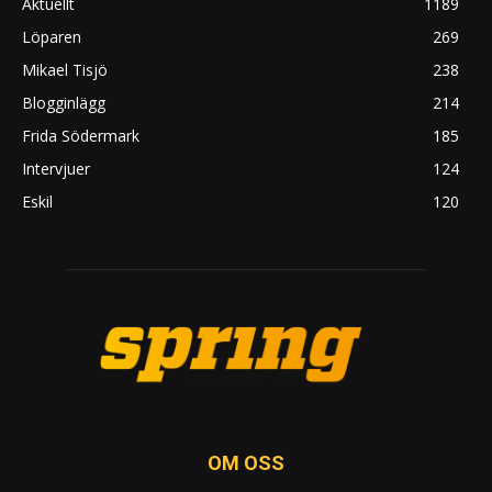
Aktuellt
1189
Löparen
269
Mikael Tisjö
238
Blogginlägg
214
Frida Södermark
185
Intervjuer
124
Eskil
120
OM OSS