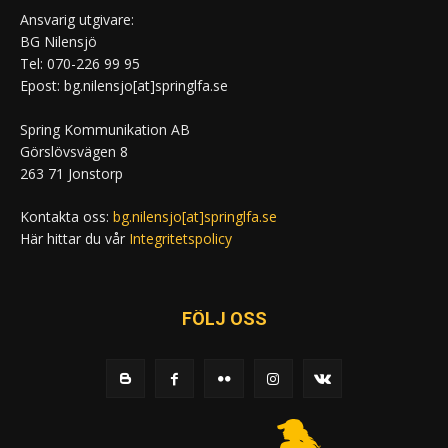
Ansvarig utgivare:
BG Nilensjö
Tel: 070-226 99 95
Epost: bg.nilensjo[at]springlfa.se
Spring Kommunikation AB
Görslövsvägen 8
263 71 Jonstorp
Kontakta oss:
bg.nilensjo[at]springlfa.se
Här hittar du vår
Integritetspolicy
FÖLJ OSS