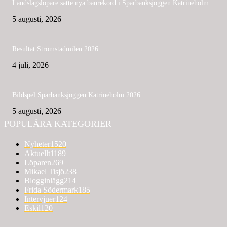
Landslagslöpare satte nya banrekord i Sparbanksjoggen Katrineholm
5 augusti, 2026
Resultat Strömstadmilen 2026
4 juli, 2026
Bildspel Sparbanksjoggen Katrineholm 2026
5 augusti, 2026
POPULÄRA KATEGORIER
Nyheter
1520
Aktuellt
1189
Löparen
269
Mikael Tisjö
238
Blogginlägg
214
Frida Södermark
185
Intervjuer
124
Eskil
120