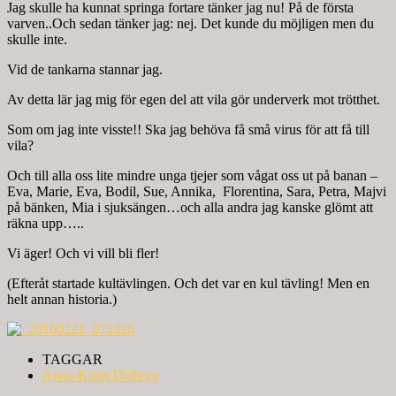
Jag skulle ha kunnat springa fortare tänker jag nu! På de första
varven..Och sedan tänker jag: nej. Det kunde du möjligen men du
skulle inte.
Vid de tankarna stannar jag.
Av detta lär jag mig för egen del att vila gör underverk mot trötthet.
Som om jag inte visste!! Ska jag behöva få små virus för att få till
vila?
Och till alla oss lite mindre unga tjejer som vågat oss ut på banan –
Eva, Marie, Eva, Bodil, Sue, Annika, Florentina, Sara, Petra, Majvi
på bänken, Mia i sjuksängen…och alla andra jag kanske glömt att
räkna upp…..
Vi äger! Och vi vill bli fler!
(Efteråt startade kultävlingen. Och det var en kul tävling! Men en
helt annan historia.)
TAGGAR
Anna-Karin Delborg