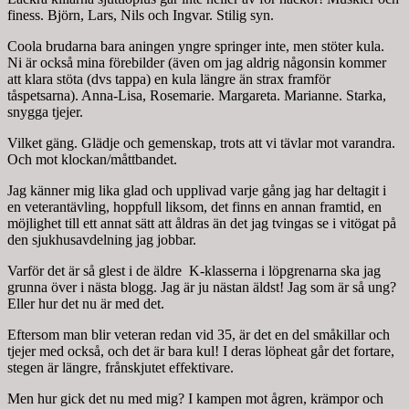
finess. Björn, Lars, Nils och Ingvar. Stilig syn.
Coola brudarna bara aningen yngre springer inte, men stöter kula.
Ni är också mina förebilder (även om jag aldrig någonsin kommer
att klara stöta (dvs tappa) en kula längre än strax framför
tåspetsarna). Anna-Lisa, Rosemarie. Margareta. Marianne. Starka,
snygga tjejer.
Vilket gäng. Glädje och gemenskap, trots att vi tävlar mot varandra.
Och mot klockan/måttbandet.
Jag känner mig lika glad och upplivad varje gång jag har deltagit i
en veterantävling, hoppfull liksom, det finns en annan framtid, en
möjlighet till ett annat sätt att åldras än det jag tvingas se i vitögat på
den sjukhusavdelning jag jobbar.
Varför det är så glest i de äldre K-klasserna i löpgrenarna ska jag
grunna över i nästa blogg. Jag är ju nästan äldst! Jag som är så ung?
Eller hur det nu är med det.
Eftersom man blir veteran redan vid 35, är det en del småkillar och
tjejer med också, och det är bara kul! I deras löpheat går det fortare,
stegen är längre, frånskjutet effektivare.
Men hur gick det nu med mig? I kampen mot ågren, krämpor och