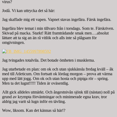
virus?
Jodå. Vi kan uttrycka det så här:
Jag skaffade mig ett vapen. Vapnet stavas ingefära. Färsk ingefära.
Ingefära blev temat i min tillvaro från i torsdags. Som te. Färskriven.
Skivad på macka. Starkt! Rätt framträdande smak men….absolut
lättare att ta sig an än rå vitlök och alls inte så plågsam för
omgivningen.
Jag tvingades totalvila. Det botade ömheten i musklerna.
Jag utarbetade en plan: om ok och utan sjukkänsla fredag kväll – åk
med till Atleticum. Om fortsatt ok lördag morgon – prova att värma
upp med lätt jogg. Om ok och utan hosta och pipiga rör – spring.
Men ta det lugnt!!!!! Tiden är oväsentlig.
Allt gick alldeles utmärkt. Och ångestnivån sjönk till (nästan) noll på
grund av krympta förväntningar och minimerade egna krav, tror
aldrig jag varit så lugn inför en tävling.
Wow, liksom. Kan det kännas så här!?