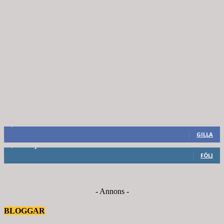
8,660
Fans
GILLA
6,714
Följare
FÖLJ
- Annons -
BLOGGAR