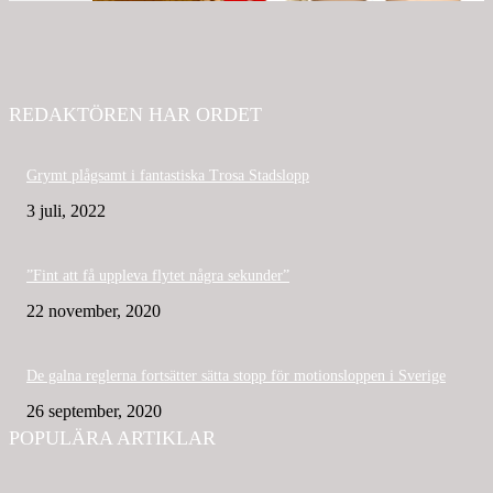
REDAKTÖREN HAR ORDET
Grymt plågsamt i fantastiska Trosa Stadslopp
3 juli, 2022
”Fint att få uppleva flytet några sekunder”
22 november, 2020
De galna reglerna fortsätter sätta stopp för motionsloppen i Sverige
26 september, 2020
POPULÄRA ARTIKLAR