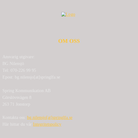
OM OSS
Ansvarig utgivare:
BG Nilensjö
Tel: 070-226 99 95
Epost: bg.nilensjo[at]springlfa.se
Spring Kommunikation AB
Görslövsvägen 8
263 71 Jonstorp
Kontakta oss:
bg.nilensjo[at]springlfa.se
Här hittar du vår
Integritetspolicy