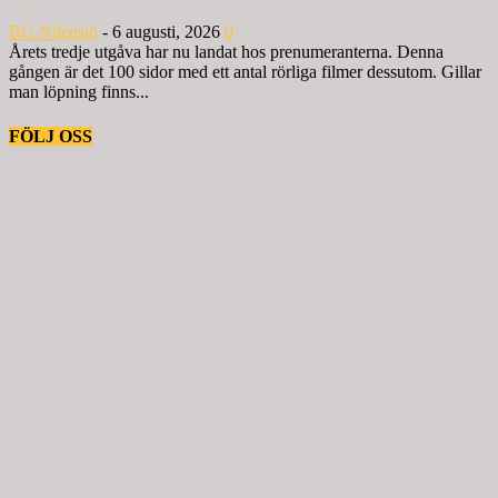
BG Nilensjö
-
6 augusti, 2026
0
Årets tredje utgåva har nu landat hos prenumeranterna. Denna
gången är det 100 sidor med ett antal rörliga filmer dessutom. Gillar
man löpning finns...
FÖLJ OSS