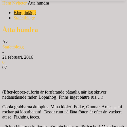
Hem
Nyheter
Åtta hundra
Blogginlägg
Stafettblogg
Åtta hundra
Av
Stafettblogg
-
21 februari, 2016
0
67
(Efter-loppet-euforin är fortfarande påtaglig när jag skriver
nedanstående rader. Löparhög! Finns inget bättre rus….)
Coola grabbarna åttioplus. Mina idoler! Folke, Gunnar, Arne….. ni
rockar på löparbanan! Tassar runt på lätta fötter, år efter år, vackert
att se. Fighting faces.
Läckra killarna sjuttioplus går inte heller av för hackor! Muskler och