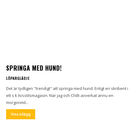
SPRINGA MED HUND!
LÖPARGLÄDJE
Det är tydligen "trendigt" att springa med hund. Enligt en skribent i
ett s k livsstilsmagasin. När jag och Chilli avverkat ännu en
morgonmil...
Visa inlägg