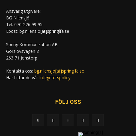
Ansvarig utgivare:
BG Nilensjö
Tel: 070-226 99 95
Epost: bg.nilensjo[at]springlfa.se
Spring Kommunikation AB
Görslövsvägen 8
263 71 Jonstorp
Kontakta oss:
bg.nilensjo[at]springlfa.se
Här hittar du vår
Integritetspolicy
FÖLJ OSS