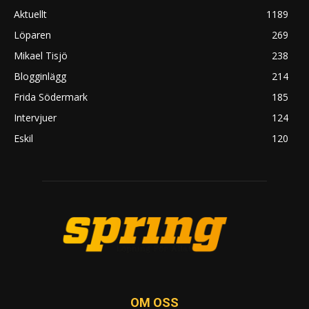
Aktuellt
1189
Löparen
269
Mikael Tisjö
238
Blogginlägg
214
Frida Södermark
185
Intervjuer
124
Eskil
120
OM OSS