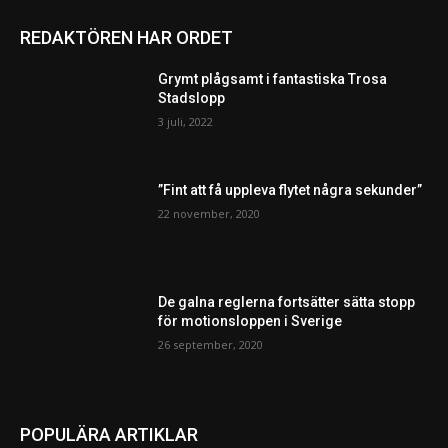
REDAKTÖREN HAR ORDET
Grymt plågsamt i fantastiska Trosa
Stadslopp
3 juli, 2022
”Fint att få uppleva flytet några sekunder”
22 november, 2020
De galna reglerna fortsätter sätta stopp
för motionsloppen i Sverige
26 september, 2020
POPULÄRA ARTIKLAR