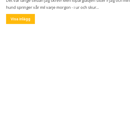
Det var länge sedan jag skrev! Men löparglädjen sitter i! Jag och min
hund springer vår mil varje morgon - i ur och skur...
Visa inlägg