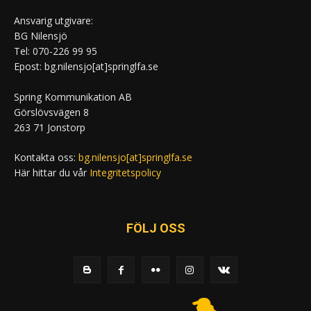
Ansvarig utgivare:
BG Nilensjö
Tel: 070-226 99 95
Epost: bg.nilensjo[at]springlfa.se
Spring Kommunikation AB
Görslövsvägen 8
263 71 Jonstorp
Kontakta oss:
bg.nilensjo[at]springlfa.se
Här hittar du vår
Integritetspolicy
FÖLJ OSS