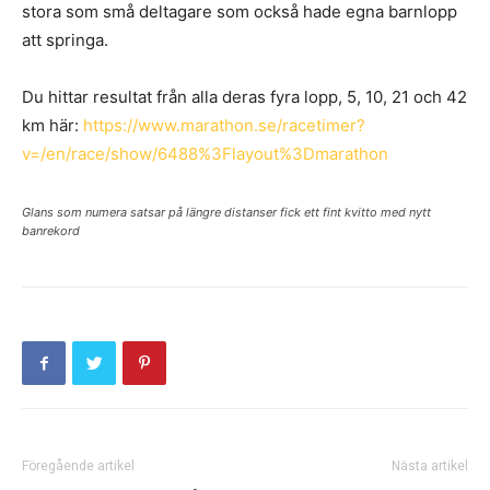
stora som små deltagare som också hade egna barnlopp
att springa.
Du hittar resultat från alla deras fyra lopp, 5, 10, 21 och 42
km här:
https://www.marathon.se/racetimer?
v=/en/race/show/6488%3Flayout%3Dmarathon
Glans som numera satsar på längre distanser fick ett fint kvitto med nytt
banrekord
Föregående artikel
Nästa artikel