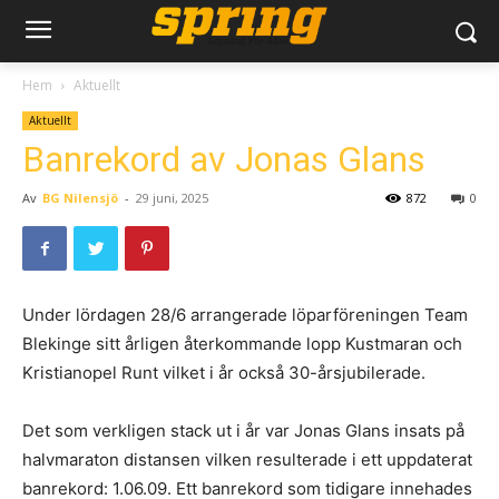
Hem
Aktuellt
Aktuellt
Banrekord av Jonas Glans
Av
BG Nilensjö
-
29 juni, 2025
872
0
Under lördagen 28/6 arrangerade löparföreningen Team
Blekinge sitt årligen återkommande lopp Kustmaran och
Kristianopel Runt vilket i år också 30-årsjubilerade.
Det som verkligen stack ut i år var Jonas Glans insats på
halvmaraton distansen vilken resulterade i ett uppdaterat
banrekord: 1.06.09. Ett banrekord som tidigare innehades