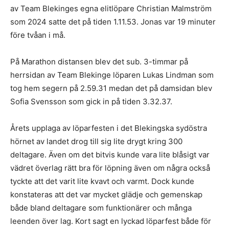
av Team Blekinges egna elitlöpare Christian Malmström
som 2024 satte det på tiden 1.11.53. Jonas var 19 minuter
före tvåan i må.
På Marathon distansen blev det sub. 3-timmar på
herrsidan av Team Blekinge löparen Lukas Lindman som
tog hem segern på 2.59.31 medan det på damsidan blev
Sofia Svensson som gick in på tiden 3.32.37.
Årets upplaga av löparfesten i det Blekingska sydöstra
hörnet av landet drog till sig lite drygt kring 300
deltagare. Även om det bitvis kunde vara lite blåsigt var
vädret överlag rätt bra för löpning även om några också
tyckte att det varit lite kvavt och varmt. Dock kunde
konstateras att det var mycket glädje och gemenskap
både bland deltagare som funktionärer och många
leenden över lag. Kort sagt en lyckad löparfest både för