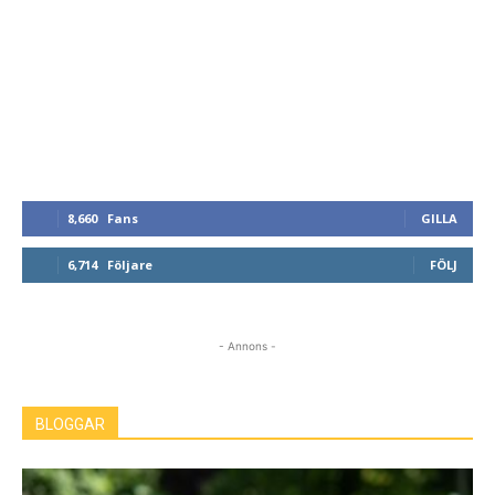
8,660
Fans
GILLA
6,714
Följare
FÖLJ
- Annons -
BLOGGAR