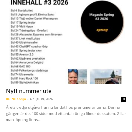
Nytt nummer ute
BG Nilensjö
-
6 augusti, 2026
0
Årets tredje utgåva har nu landat hos prenumeranterna. Denna
gången är det 100 sidor med ett antal rörliga filmer dessutom. Gillar
man löpning finns...