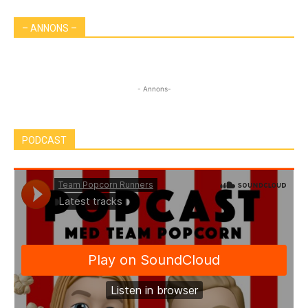
– ANNONS –
- Annons-
PODCAST