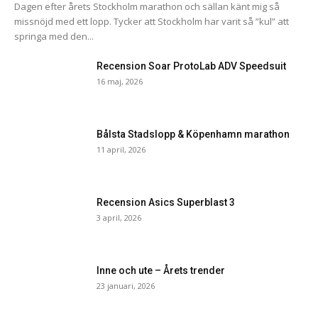
Dagen efter årets Stockholm marathon och sällan känt mig så
missnöjd med ett lopp. Tycker att Stockholm har varit så ”kul” att
springa med den...
Recension Soar ProtoLab ADV Speedsuit
16 maj, 2026
Bålsta Stadslopp & Köpenhamn marathon
11 april, 2026
Recension Asics Superblast 3
3 april, 2026
Inne och ute – Årets trender
23 januari, 2026