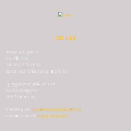
OM OSS
Ansvarig utgivare:
BG Nilensjö
Tel: 070-226 99 95
Epost: bg.nilensjo[at]springlfa.se
Spring Kommunikation AB
Görslövsvägen 8
263 71 Jonstorp
Kontakta oss:
bg.nilensjo[at]springlfa.se
Här hittar du vår
Integritetspolicy