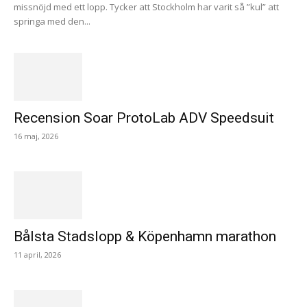
missnöjd med ett lopp. Tycker att Stockholm har varit så ”kul” att
springa med den...
Recension Soar ProtoLab ADV Speedsuit
16 maj, 2026
Bålsta Stadslopp & Köpenhamn marathon
11 april, 2026