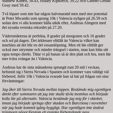
Mathew Kimeli, 58.43, Hillary Kipkoech, 59.22 och Gabriel Gerald
Geay med 59.42.
Två löpare som inte har någon halvmaratid men med stor potential
är Peter Mwaniki som sprang 10k i Valencia nyligen på 26.59 och
sedan den vi alla kommer hålla utkik efter, Andreas Almgren med
det nysatta svenska rekordet på 27.20.
Väderutsikterna är perfekta, 8 grader på morgonen och 16 grader
och sol på dagen. Det ärklenare elitfält än Valencia vilket kan
innebära att det blir en del ensamlöpning. Men ett lite elitfält ger
också mer utrymme och mindre trängsel i starten, man kan hitta sitt
egna tempo direkt. Tittar vi på banan så är den platt och bra, men lite
mer tvära svängar än i Valencia.
Andreas har de sista månaderna sprungit runt 20 mil i veckan,
befunnit sig i Sierra Nevada i Spanien och kommer vara väldigt väl
förbered. Inför 10k i Valencia svarade han så här på frågan om sina
förväntningar:
Jag åker till Sierra Nevada mellan loppen. Bestämde mig egentligen
direkt efter sommaren att jag inte skulle tävla inomhus och började
kolla lite på alternativ. Valencia bestämde jag mig för i oktober,
innan jag började springa efter skadan och Barcelona i november
när jag hade kommit igång hyggligt. Har egentligen inte ändrat
träningen något förutom ett enstaka förberedande pass.