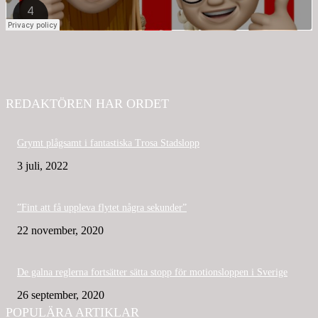
REDAKTÖREN HAR ORDET
Grymt plågsamt i fantastiska Trosa Stadslopp
3 juli, 2022
”Fint att få uppleva flytet några sekunder”
22 november, 2020
De galna reglerna fortsätter sätta stopp för motionsloppen i Sverige
26 september, 2020
POPULÄRA ARTIKLAR