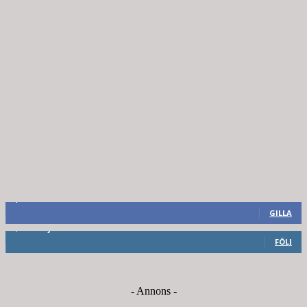
8,660
Fans
GILLA
6,714
Följare
FÖLJ
- Annons -