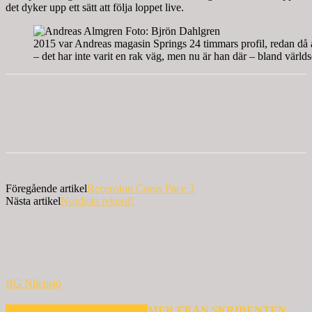
det dyker upp ett sätt att följa loppet live.
2015 var Andreas magasin Springs 24 timmars profil, redan då
– det har inte varit en rak väg, men nu är han där – bland värld
Föregående artikel
Recension Coros Pace 3
Nästa artikel
Nordiskt rekord!
BG Nilensjö
RELATERADE ARTIKLAR
MER FRÅN SKRIBENTEN