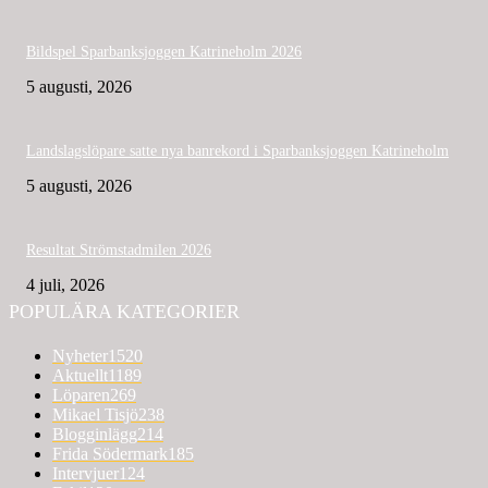
Bildspel Sparbanksjoggen Katrineholm 2026
5 augusti, 2026
Landslagslöpare satte nya banrekord i Sparbanksjoggen Katrineholm
5 augusti, 2026
Resultat Strömstadmilen 2026
4 juli, 2026
POPULÄRA KATEGORIER
Nyheter
1520
Aktuellt
1189
Löparen
269
Mikael Tisjö
238
Blogginlägg
214
Frida Södermark
185
Intervjuer
124