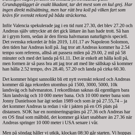
Grundupplägget är exakt likadant, tar det mest som en kul grej. Har
ingen direkt målsättning, men har rätt bra koll på vilken fart som
krävs för svenskt rekord på båda sträckorna.
Inför Valencia spekulerade jag i en tid runt 27.30, det blev 27.20 och
Andreas själv uttryckte att det gick lättare än han hade trott. Så han
är i grym form, sedan är den första halvmaran naturligtvis speciell.
Det svenska rekordet är från 2019, 1.01.17 av Napoleon Solomon,
den tiden har Andreas koll på. Jag tror att Andreas kommer ha 2.54
tempo som referens, alltså att passera milen på 29.00, 2 mil på 58
minuter och med det landa på 61.11. Det är enkelt att hålla koll på,
men formen är så pass bra att jag tror att med lite sällskap så kommer
han hålla 2.52 tempo, dvs 28.40, 57.20 och landa på cirka 60.30.
Det kommer högst sannolikt bli ett nytt svenskt rekord och Andreas
kommer då äga rekorden utomhus på 1500, 3000, 5000, 10k
landsväg och halvmaraton. I rekordlistan saknas då egentligen bara
5km landsväg och 10 000 meter bana. Och 10 000 meter bana som
Jonny Danielsson har ägt sedan 1989 och som är på 27.55,74 – ja
det kommer Andreas ta redan i vår i jakten på en OS plats på
distansen. SOK har en nomineringsgräns på 27.36 och Andreas har
en OS final som målbild, det kommer gå klart snabbare än 27.36 när
Andreas springer 10 000 meter i USA senare i vår.
Men på söndag håller vi utkik, klockan 08:30 går starten. Vi hoppas