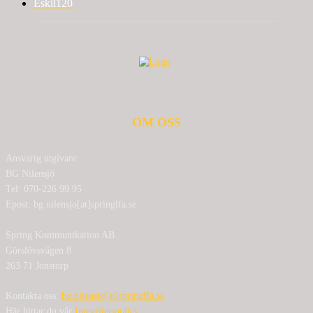
Eskil
120
OM OSS
Ansvarig utgivare:
BG Nilensjö
Tel: 070-226 99 95
Epost: bg.nilensjo[at]springlfa.se
Spring Kommunikation AB
Görslövsvägen 8
263 71 Jonstorp
Kontakta oss:
bg.nilensjo[at]springlfa.se
Här hittar du vår
Integritetspolicy