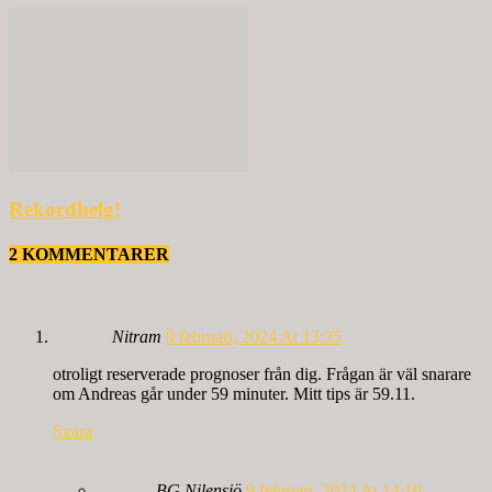
Rekordhelg!
2 KOMMENTARER
Nitram
9 februari, 2024 At 13:35
otroligt reserverade prognoser från dig. Frågan är väl snarare
om Andreas går under 59 minuter. Mitt tips är 59.11.
Svara
BG Nilensjö
9 februari, 2024 At 14:10