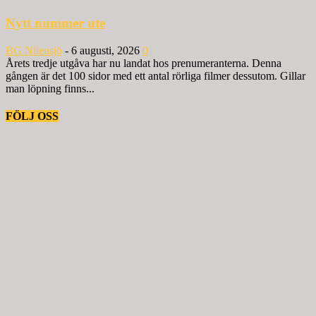
Nytt nummer ute
BG Nilensjö
-
6 augusti, 2026
0
Årets tredje utgåva har nu landat hos prenumeranterna. Denna
gången är det 100 sidor med ett antal rörliga filmer dessutom. Gillar
man löpning finns...
FÖLJ OSS