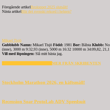
Föregående artikel
Broloppet 2025 slutsålt!
Nästa artikel
Blir det svenskt rekord i helgen?
Mikael Tisjö
Gubblubb
Namn:
Mikael Tisjö
Född:
1981
Bor:
Bålsta
Klubb:
Nor
(inne), 3000 m 9:32,93 (inne), 5000 m 16:32 10000 m 34:09,82, 21,1
Vill med löpningen:
Slå mitt bästa jag.
RELATERADE ARTIKLAR
MER FRÅN SKRIBENTEN
Stockholm Marathon 2026, en käftsmäll!
Recension Soar ProtoLab ADV Speedsuit