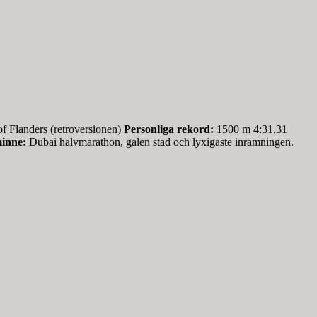
f Flanders (retroversionen)
Personliga rekord:
1500 m 4:31,31
minne:
Dubai halvmarathon, galen stad och lyxigaste inramningen.