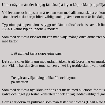
Under några månader har jag fått låna (så ingen köpt reklam) uppfölj
Vid leverans och uppstart måste man som med allt annat skapa ett ko
sånt där tekniskt har ju blivit väldigt smidigt även om man är lite dålig
Typsnittet på appen känns snyggt och lätt att förstå och läsa av och 
735XT känns typ en Iphone 4 modern.
Som med de flesta klockor nu kan man välja många olika aktiviteter och 
med kartor.
Lätt att med karta skapa egna pass.
Det som skiljer lite grann mot andra märken är att Coros har en snur
om. Vidare har den även touchscreen vilket jag trodde skulle vara onöd
Det går att välja många olika fält och layout
på skärmen.
Som med de flesta nya klockor finns det mesta med bluetooth för musi
själva och inget jag testat, konstaterar dock att jag laddat väldigt få g
Coros har också ett pulsband som man fäster runt biceps (Heart Rate Moni