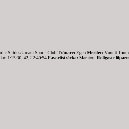
dic Strides/Umara Sports Club
Tränare:
Egen
Meriter:
Vunnit Tour o
 km 1:15:30, 42,2 2:40:54
Favoritsträcka:
Maraton.
Roligaste löpar