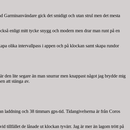
nd Garminanvändare gick det smidigt och utan strul men det mesta
r också enligt mitt tycke snygg och modern men drar man runt på en
 skapa olika intervallpass i appen och på klockan samt skapa rundor
 är den lite segare än man snurrar men knappast något jag brydde mig
en att stänga av.
an laddning och 38 timmars gps-tid. Tidangivelserna är från Coros
id tillfället de lånade ut klockan tyvärr. Jag är mer än lagom trött på