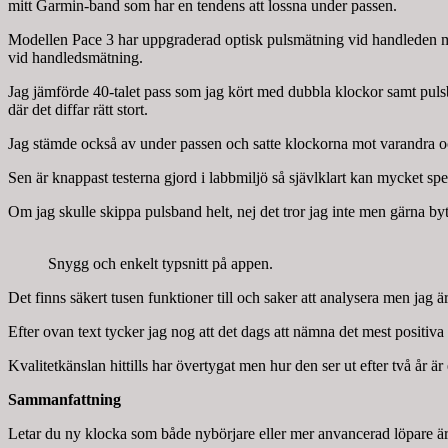
mitt Garmin-band som har en tendens att lossna under passen.
Modellen Pace 3 har uppgraderad optisk pulsmätning vid handleden mot 
vid handledsmätning.
Jag jämförde 40-talet pass som jag kört med dubbla klockor samt pulsb
där det diffar rätt stort.
Jag stämde också av under passen och satte klockorna mot varandra oc
Sen är knappast testerna gjord i labbmiljö så sjävlklart kan mycket sp
Om jag skulle skippa pulsband helt, nej det tror jag inte men gärna byt
Snygg och enkelt typsnitt på appen.
Det finns säkert tusen funktioner till och saker att analysera men jag ä
Efter ovan text tycker jag nog att det dags att nämna det mest positiva 
Kvalitetkänslan hittills har övertygat men hur den ser ut efter två år 
Sammanfattning
Letar du ny klocka som både nybörjare eller mer anvancerad löpare är 