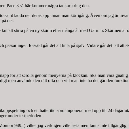
aren Pace 3 så här kommer några tankar kring den.
nto samt ladda ner deras app innan man kör igång. Även om jag är inva
t på det.
lite kul att stirra på en ny skärm efter många år med Garmin. Skärmen ä
passar ingen förvald går det att hitta på själv. Vidare går det lätt att
rknapp för att scrolla genom menyerna på klockan. Ska man vara gnällig
igt men använde den rätt ofta och vill man inte ha det går den funktion
kuppspelning och en batteritid som imponerar med upp till 24 dagar ut
ånger under testperioden.
tor 949:-) vilket jag verkligen ville testa men fanns inte tillgängligt v