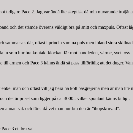
tidigare Pace 2. Jag var ändå lite skeptisk då min nuvarande trotjänare
and och det stämde överens väldigt bra på snitt och maxpuls. Oftast låg
h samma sak där, oftast i princip samma puls men ibland stora skillnad
ela in som hur bra kontakt klockan får mot handleden, värme, svett osv. H
e till armen och Pace 3 känns ändå så pass tillförlitlig att det duger. Va
r enkel man och oftast vill jag bara ha koll basgrejerna men är man lite 
och det är priset som ligger på ca. 3000:- vilket spontant känns billigt.
är en annan sak och först då vet man hur bra den är ”ihopskruvad”.
Pace 3 ett bra val.