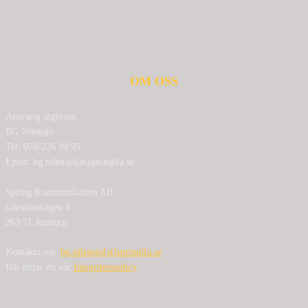
OM OSS
Ansvarig utgivare:
BG Nilensjö
Tel: 070-226 99 95
Epost: bg.nilensjo[at]springlfa.se
Spring Kommunikation AB
Görslövsvägen 8
263 71 Jonstorp
Kontakta oss:
bg.nilensjo[at]springlfa.se
Här hittar du vår
Integritetspolicy