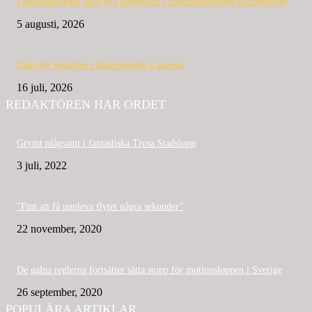
Landslagslöpare satte nya banrekord i Sparbanksjoggen Katrineholm
5 augusti, 2026
Dags för löparfest i Katrineholm 4 augusti
16 juli, 2026
REDAKTÖREN HAR ORDET
Grymt plågsamt i fantastiska Trosa Stadslopp
3 juli, 2022
”Fint att få uppleva flytet några sekunder”
22 november, 2020
De galna reglerna fortsätter sätta stopp för motionsloppen i Sverige
26 september, 2020
POPULÄRA ARTIKLAR