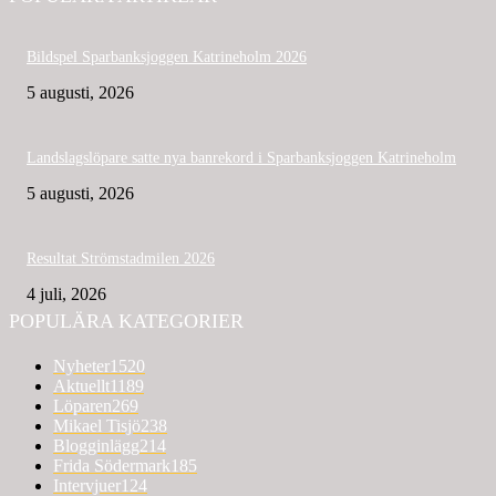
Bildspel Sparbanksjoggen Katrineholm 2026
5 augusti, 2026
Landslagslöpare satte nya banrekord i Sparbanksjoggen Katrineholm
5 augusti, 2026
Resultat Strömstadmilen 2026
4 juli, 2026
POPULÄRA KATEGORIER
Nyheter
1520
Aktuellt
1189
Löparen
269
Mikael Tisjö
238
Blogginlägg
214
Frida Södermark
185
Intervjuer
124