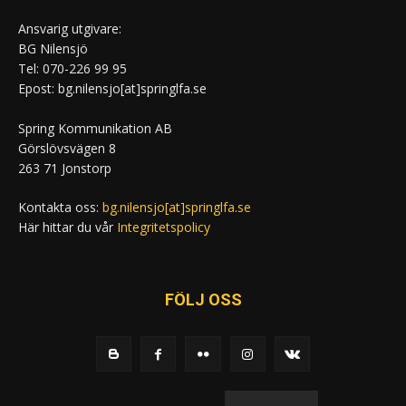
Ansvarig utgivare:
BG Nilensjö
Tel: 070-226 99 95
Epost: bg.nilensjo[at]springlfa.se
Spring Kommunikation AB
Görslövsvägen 8
263 71 Jonstorp
Kontakta oss:
bg.nilensjo[at]springlfa.se
Här hittar du vår
Integritetspolicy
FÖLJ OSS