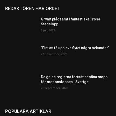
REDAKTÖREN HAR ORDET
Grymt plågsamt i fantastiska Trosa
Stadslopp
3 juli, 2022
”Fint att få uppleva flytet några sekunder”
22 november, 2020
De galna reglerna fortsätter sätta stopp
för motionsloppen i Sverige
26 september, 2020
POPULÄRA ARTIKLAR