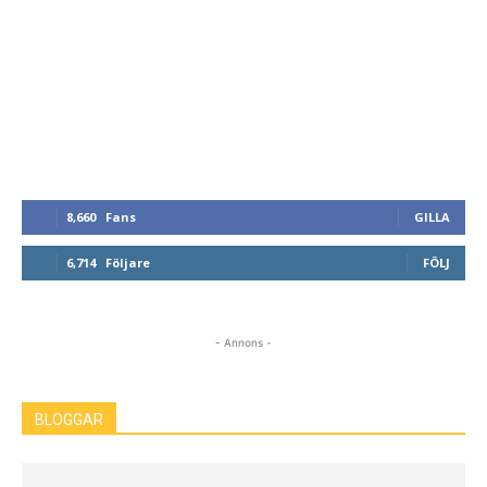
8,660
Fans
GILLA
6,714
Följare
FÖLJ
- Annons -
BLOGGAR