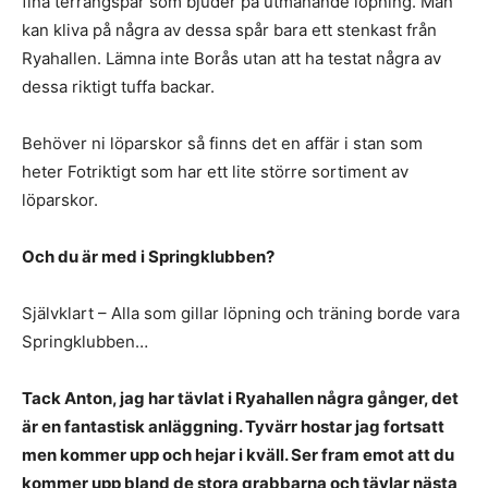
fina terrängspår som bjuder på utmanande löpning. Man
kan kliva på några av dessa spår bara ett stenkast från
Ryahallen. Lämna inte Borås utan att ha testat några av
dessa riktigt tuffa backar.
Behöver ni löparskor så finns det en affär i stan som
heter Fotriktigt som har ett lite större sortiment av
löparskor.
Och du är med i Springklubben?
Självklart – Alla som gillar löpning och träning borde vara
Springklubben…
Tack Anton, jag har tävlat i Ryahallen några gånger, det
är en fantastisk anläggning. Tyvärr hostar jag fortsatt
men kommer upp och hejar i kväll. Ser fram emot att du
kommer upp bland de stora grabbarna och tävlar nästa