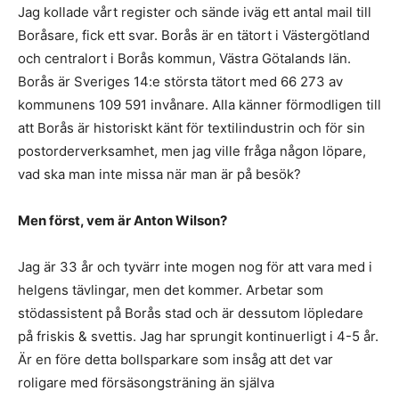
Jag kollade vårt register och sände iväg ett antal mail till
Boråsare, fick ett svar. Borås är en tätort i Västergötland
och centralort i Borås kommun, Västra Götalands län.
Borås är Sveriges 14:e största tätort med 66 273 av
kommunens 109 591 invånare. Alla känner förmodligen till
att Borås är historiskt känt för textilindustrin och för sin
postorderverksamhet, men jag ville fråga någon löpare,
vad ska man inte missa när man är på besök?
Men först, vem är Anton Wilson?
Jag är 33 år och tyvärr inte mogen nog för att vara med i
helgens tävlingar, men det kommer. Arbetar som
stödassistent på Borås stad och är dessutom löpledare
på friskis & svettis. Jag har sprungit kontinuerligt i 4-5 år.
Är en före detta bollsparkare som insåg att det var
roligare med försäsongsträning än själva