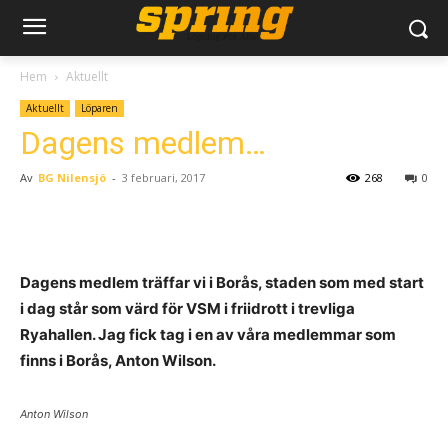
Hem
Aktuellt
Aktuellt
Löparen
Dagens medlem…
Av
BG Nilensjö
-
3 februari, 2017
268
0
Dagens medlem träffar vi i Borås, staden som med start
i dag står som värd för VSM i friidrott i trevliga
Ryahallen. Jag fick tag i en av våra medlemmar som
finns i Borås, Anton Wilson.
Anton Wilson