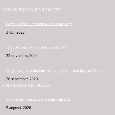
REDAKTÖREN HAR ORDET
Grymt plågsamt i fantastiska Trosa Stadslopp
3 juli, 2022
”Fint att få uppleva flytet några sekunder”
22 november, 2020
De galna reglerna fortsätter sätta stopp för motionsloppen i Sverige
26 september, 2020
POPULÄRA ARTIKLAR
Bildspel Sparbanksjoggen Katrineholm 2026
5 augusti, 2026