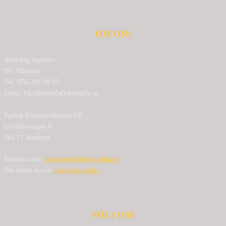
OM OSS
Ansvarig utgivare:
BG Nilensjö
Tel: 070-226 99 95
Epost: bg.nilensjo[at]springlfa.se
Spring Kommunikation AB
Görslövsvägen 8
263 71 Jonstorp
Kontakta oss:
bg.nilensjo[at]springlfa.se
Här hittar du vår
Integritetspolicy
FÖLJ OSS