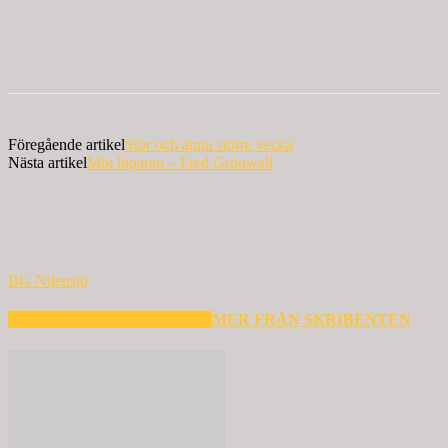
Föregående artikel
Stor och ännu större vecka
Nästa artikel
Möt löparen – Fred Grönwall
BG Nilensjö
RELATERADE ARTIKLAR
MER FRÅN SKRIBENTEN