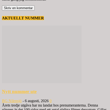
AKTUELLT NUMMER
Nytt nummer ute
BG Nilensjö
-
6 augusti, 2026
0
Årets tredje utgåva har nu landat hos prenumeranterna. Denna
gången är det 100 sidor med ett antal rörliga filmer dessutom. Gillar