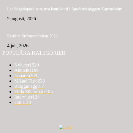
Landslagslöpare satte nya banrekord i Sparbanksjoggen Katrineholm
5 augusti, 2026
Resultat Strömstadmilen 2026
4 juli, 2026
POPULÄRA KATEGORIER
Nyheter
1520
Aktuellt
1189
Löparen
269
Mikael Tisjö
238
Blogginlägg
214
Frida Södermark
185
Intervjuer
124
Eskil
120