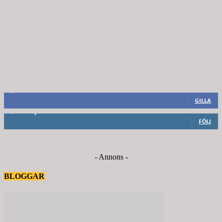
8,660
Fans
GILLA
6,714
Följare
FÖLJ
- Annons -
BLOGGAR