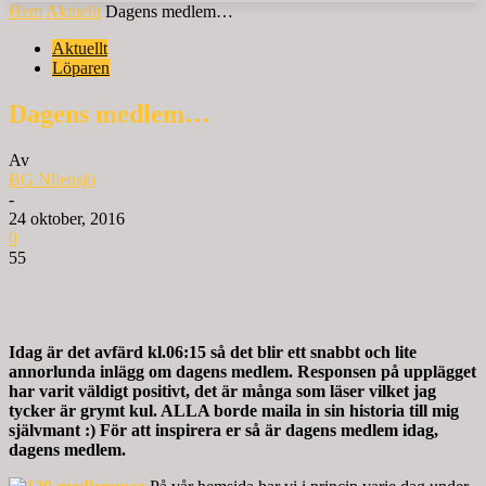
Hem
Aktuellt
Dagens medlem…
Aktuellt
Löparen
Dagens medlem…
Av
BG Nilensjö
-
24 oktober, 2016
0
55
Idag är det avfärd kl.06:15 så det blir ett snabbt och lite
annorlunda inlägg om dagens medlem. Responsen på upplägget
har varit väldigt positivt, det är många som läser vilket jag
tycker är grymt kul. ALLA borde maila in sin historia till mig
självmant
:)
För att inspirera er så är dagens medlem idag,
dagens medlem.