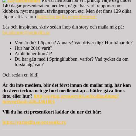
På vår hemsida har vi i princip varje dag under
140 dagar presenterat en medlem, några har varit rapporter om
klubben, nytt magasin, tävlingsrapport, etc. Men det finns 129 olika
löpare att läsa om
https://springlfa.se/medlemmar/
Läs och inspireras, skriv sedan ihop din story och maila mig på:
bg.nilensjo@springlfa.se
Vem är du? Löparen? Annars? Vad driver dig? Hur tränar du?
Hur har 2016 varit?
Ambitioner framåt?
Du har gått med i Springklubben, varför? Vad tycket du om
första utgåvan?
Och sedan en bild!
Är du inte medlem, blir det först innan du mailar mig, här kan
du även teckna och ge bort medlemskap – bättre gåva finns
inte, eller hur?
http://spring.prenservice.se/kodlandning?
internetkod=436-4361001
Vill du ha ett presentkort laddar du ner det här:
https://springlfa.se/presentkort/