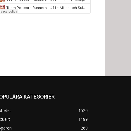
OPULÄRA KATEGORIER
yheter
1520
tuellt
1189
öparen
269