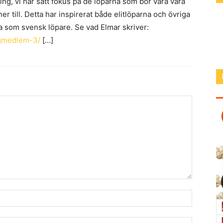
ng, vi har satt fokus på de löparna som bör vara våra
r till. Detta har inspirerat både elitlöparna och övriga
bra som svensk löpare. Se vad Elmar skriver:
ngmedlem-3/
[…]