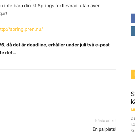
 inte bara direkt Springs fortlevnad, utan även
gar!
ttp://spring.pren.nu/
, då det är deadline, erhåller under juli två e-post
nte det…
S
k
Mi
Da
Nästa artikel
kä
En pallplats!
St