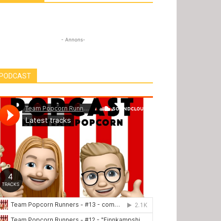
- Annons-
PODCAST