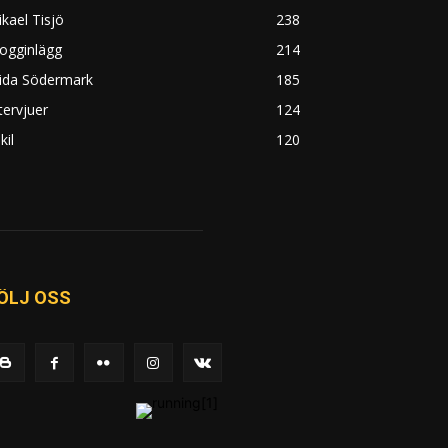
kael Tisjö
238
ogginlägg
214
rida Södermark
185
tervjuer
124
kil
120
ÖLJ OSS