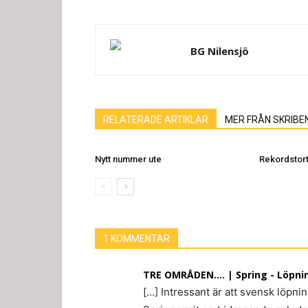
BG Nilensjö
RELATERADE ARTIKLAR
MER FRÅN SKRIBE
Nytt nummer ute
Rekordstort
1 KOMMENTAR
TRE OMRÅDEN.... | Spring - Löpnin
[…] Intressant är att svensk löpni