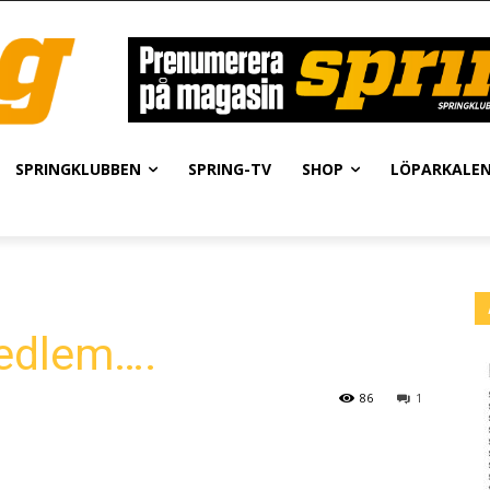
SPRINGKLUBBEN
SPRING-TV
SHOP
LÖPARKALE
edlem….
86
1