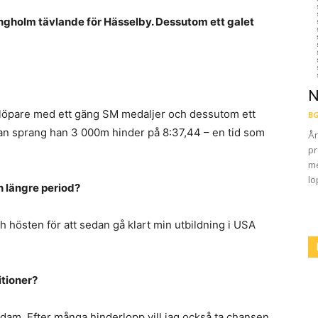
gholm tävlande för Hässelby. Dessutom ett galet
N
slöpare med ett gäng SM medaljer och dessutom ett
BG
an sprang han 3 000m hinder på 8:37,44 – en tid som
År
pr
me
lö
en längre period?
h hösten för att sedan gå klart min utbildning i USA
tioner?
dam. Efter många hinderlopp vill jag också ta chansen