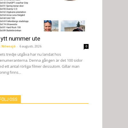
ytt nummer ute
 Nilensjö
-
6 augusti, 2026
0
ets tredje utgåva har nu landat hos
enumeranterna. Denna gången är det 100 sidor
d ett antal rörliga filmer dessutom. Gillar man
pning finns...
FÖLJ OSS