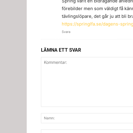
Spring varit en bidragande anledni
förebilder men som väldigt få känne
tävlingslöpare, det går ju att bli 
https://springlfa.se/dagens-spri
Svara
LÄMNA ETT SVAR