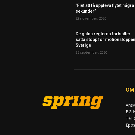
”Fint att få uppleva flytet några
sekunder”
22 november, 2020
De galna reglerna fortsätter
sätta stopp för motionsloppen
Sverige
26 september, 2020
OM
Ansv
BG N
Tel:
Epost