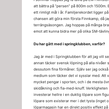
att bättra på ”persen” på 800m och 1500m. En 
ett rimligt mål i år. Familjerekordet ligger 
chansen att göra min första Finnkamp, då ja
terrängsäsongen. Jag hoppas på många bra o
emot att kunna bidra mer på olika SM-tävling
Du har gått med i springklubben, varför?
Jag är med i Springklubben för att jag vill s
annan täcker svensk löpning på alla nivåer
dessutom fina förmåner. Själv ser jag också v
medium som täcker det vi sysslar med. Att var
mycket pengar i sporten, och i de mesta övri
skidåkning och fia-med-knuff. Verkligheten
investerar hellre i en duktig löpare som figur
löpare som existerar mer i det tysta (inget o
löparmagasin har en direkt positiv effekt på