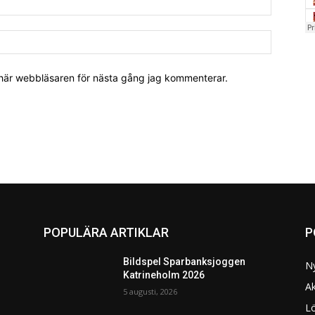
 här webbläsaren för nästa gång jag kommenterar.
POPULÄRA ARTIKLAR
P
Bildspel Sparbanksjoggen
N
Katrineholm 2026
Ak
5 augusti, 2026
L