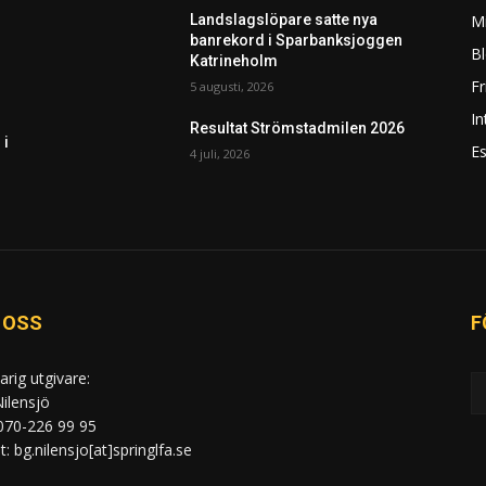
Mi
Landslagslöpare satte nya
banrekord i Sparbanksjoggen
Bl
Katrineholm
F
5 augusti, 2026
In
Resultat Strömstadmilen 2026
 i
Es
4 juli, 2026
 OSS
F
arig utgivare:
ilensjö
 070-226 99 95
: bg.nilensjo[at]springlfa.se