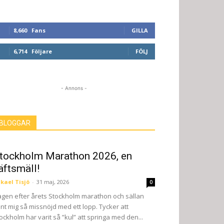
8,660
Fans
GILLA
6,714
Följare
FÖLJ
- Annons -
BLOGGAR
tockholm Marathon 2026, en
äftsmäll!
kael Tisjö
-
31 maj, 2026
0
gen efter årets Stockholm marathon och sällan
nt mig så missnöjd med ett lopp. Tycker att
ockholm har varit så ”kul” att springa med den...