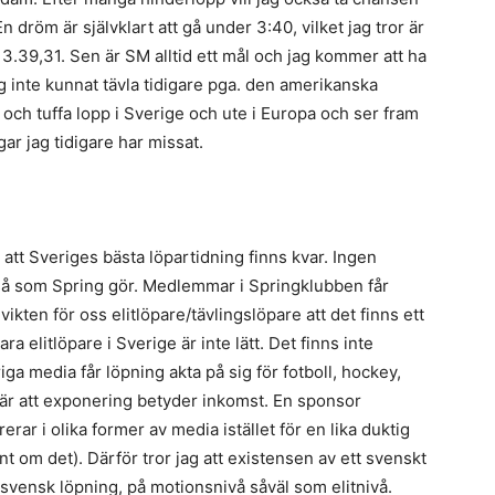
dröm är självklart att gå under 3:40, vilket jag tror är
på 3.39,31. Sen är SM alltid ett mål och jag kommer att ha
g inte kunnat tävla tidigare pga. den amerikanska
ch tuffa lopp i Sverige och ute i Europa och ser fram
ar jag tidigare har missat.
e att Sveriges bästa löpartidning finns kvar. Ingen
 så som Spring gör. Medlemmar i Springklubben får
ikten för oss elitlöpare/tävlingslöpare att det finns ett
a elitlöpare i Sverige är inte lätt. Det finns inte
ga media får löpning akta på sig för fotboll, hockey,
 är att exponering betyder inkomst. En sponsor
erar i olika former av media istället för en lika duktig
nt om det). Därför tror jag att existensen av ett svenskt
 svensk löpning, på motionsnivå såväl som elitnivå.