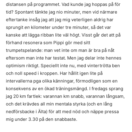
distansen på programmet. Vad kunde jag hoppas på för
tid? Spontant tänkte jag nio minuter, men vid närmare
eftertanke insåg jag att jag mig veterligen aldrig har
sprungit
en
kilometer under tre minuter, så det var
kanske att lägga ribban lite väl högt. Visst går det att på
förhand resonera som Pippi gör med sitt
trumpetspelande: man vet inte om man är bra på nåt
eftersom man inte har testat. Men jag delar inte hennes
optimism riktigt. Speciellt inte nu, med vintertrötta ben
och noll speed i kroppen. Har hållit igen lite på
intervallerna pga olika känningar, förmodligen som en
konsekvens av en ökad träningsmängd. I fredags sprang
jag 20 km fartlek: varannan km snabb, varannan långsam,
och det krävdes all min mentala styrka (och en lång
nedförsbacke i Älta) för att med nöd och näppe pressa
mig under 3.30 på den snabbaste.