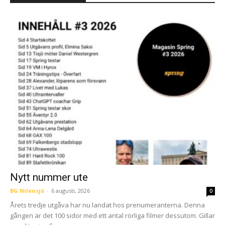
Nytt nummer ute
BG Nilensjö
-
6 augusti, 2026
0
Årets tredje utgåva har nu landat hos prenumeranterna. Denna
gången är det 100 sidor med ett antal rörliga filmer dessutom. Gillar