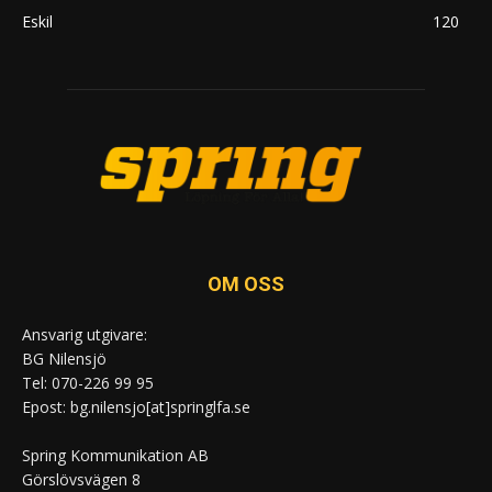
Eskil
120
OM OSS
Ansvarig utgivare:
BG Nilensjö
Tel: 070-226 99 95
Epost: bg.nilensjo[at]springlfa.se
Spring Kommunikation AB
Görslövsvägen 8