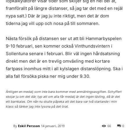
löpkalkylatorer visar tider som skiljer sig en hel del åt,
framförallt på längre distanser, så jag tar det med en rejäl
nypa salt.) Där är jag ju inte riktigt, men det är dom
tiderna jag vill upp och nosa på till sommaren.
Nästa försök på distansen ser ut att bli Hammarbyspelen
9-10 februari, sen kommer också Vinthundsvintern i
Sollentuna senare i februari. Blir väl ingen hårdsatsning
direkt men det är en trevlig omväxling med kortare
fartpass inomhus mitt i all kylslagen distanslöpning. Ska i
alla fall försöka piska ner mig under 9.30.
Äntligen en medalj som inte bara kommer med anmälningsavgiften. Schyffert
skojar ju om det där, typ att om alla får medalj är det ingen tävling, då är det
ett barnkalas. Om nån nu skulle påpeka att det bara var två startande i min
klass så tänker jag inte lyssna på det örat.
By
Eskil Persson
14 januari, 2019
66
0