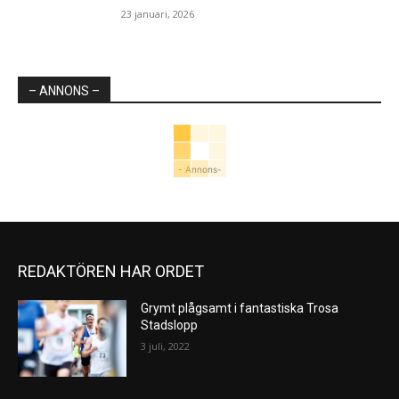
23 januari, 2026
– ANNONS –
- Annons-
REDAKTÖREN HAR ORDET
Grymt plågsamt i fantastiska Trosa
Stadslopp
3 juli, 2022