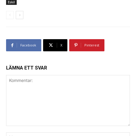
Eskil
Facebook
X
Pinterest
LÄMNA ETT SVAR
Kommentar:
Na