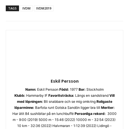
TAGS
IVDM
IVDM2019
Eskil Persson
Namn:
Eskil Persson
Född:
1977
Bor:
Stockholm
Klubb:
Hammarby IF
Favoritsträcka:
Längs en sandstrand
Vill
med löpningen:
Bli snabbare och se mig omkring
Roligaste
löparminne:
Barfota runt Gotska Sandön ligger bra till
Meriter:
Har ätit 84 sushibitar på en lunchbuffé
Personliga rekord:
3000
m - 9:00 (2019) 5000 m - 15:46 (2022) 10000 m - 32:54 (2023)
10 km - 32:36 (2022) Halvmaran - 1:12:39 (2022) Lidingö -