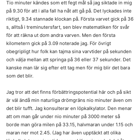
Tio minuter kändes som ett fegt mål så jag siktade in mig
på 9.30 för att i alla fall ha nåt att gå på. Det lyckades inte
riktigt, 9.34 stannade klockan på. Första varvet gick på 36
s, alltså i treminutersfart, sen blev matematiken för svår
för att räkna ut dom andra varven. Men den första
kilometern gick på 3.09 noterade jag. För övrigt
obegripligt hur folk kan tajma sina varvtider på sekunden
och
välja
mellan att springa på 36 eller 37 sekunder. Det
kanske man lär sig efter ett tag men för mig blir det bara
som det blir.
Jag tror att det finns förbättringspotential här och på sikt
är väl ändå min naturliga drömgräns nio minuter även om
det blir tufft. Jag konsulterar en löpkalkylator. Den menar
att om man går under nio minuter på 3000 meter så
borde man göra milen på 33.15, halvmaran under 1.15 och
maran ner mot 2.45. (Jag har även upptäckt att olika