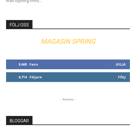
man löpning finns...
FÖLJ OSS
MAGASIN SPRING
8,660
Fans
GILLA
6,714
Följare
FÖLJ
- Annons -
BLOGGAR