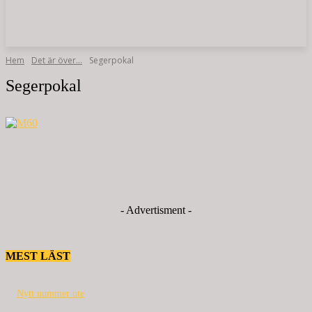
Hem
Det är över…
Segerpokal
Segerpokal
- Advertisment -
MEST LÄST
Nytt nummer ute