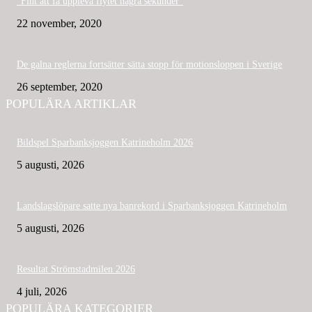
”Fint att få uppleva flytet några sekunder”
22 november, 2020
De galna reglerna fortsätter sätta stopp för motionsloppen i Sverige
26 september, 2020
POPULÄRA ARTIKLAR
Bildspel Sparbanksjoggen Katrineholm 2026
5 augusti, 2026
Landslagslöpare satte nya banrekord i Sparbanksjoggen Katrineholm
5 augusti, 2026
Resultat Strömstadmilen 2026
4 juli, 2026
POPULÄRA KATEGORIER