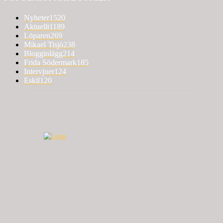
Nyheter
1520
Aktuellt
1189
Löparen
269
Mikael Tisjö
238
Blogginlägg
214
Frida Södermark
185
Intervjuer
124
Eskil
120