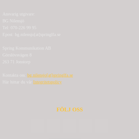
Ansvarig utgivare:
BG Nilensjö
Tel: 070-226 99 95
Epost: bg.nilensjo[at]springlfa.se
Spring Kommunikation AB
Görslövsvägen 8
263 71 Jonstorp
Kontakta oss:
bg.nilensjo[at]springlfa.se
Här hittar du vår
Integritetspolicy
FÖLJ OSS