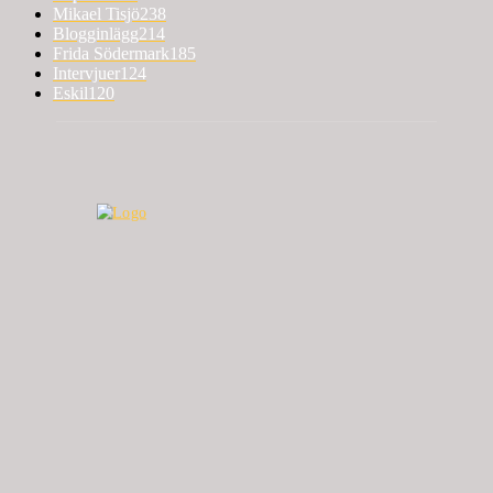
Mikael Tisjö
238
Blogginlägg
214
Frida Södermark
185
Intervjuer
124
Eskil
120