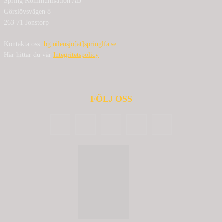
Spring Kommunikation AB
Görslövsvägen 8
263 71 Jonstorp
Kontakta oss:
bg.nilensjo[at]springlfa.se
Här hittar du vår
Integritetspolicy
FÖLJ OSS