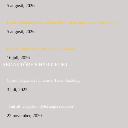
5 augusti, 2026
Landslagslöpare satte nya banrekord i Sparbanksjoggen Katrineholm
5 augusti, 2026
Dags för löparfest i Katrineholm 4 augusti
16 juli, 2026
REDAKTÖREN HAR ORDET
Grymt plågsamt i fantastiska Trosa Stadslopp
3 juli, 2022
”Fint att få uppleva flytet några sekunder”
22 november, 2020