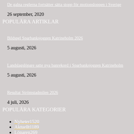
De galna reglerna fortsätter sätta stopp för motionsloppen i Sverige
26 september, 2020
POPULÄRA ARTIKLAR
Bildspel Sparbanksjoggen Katrineholm 2026
5 augusti, 2026
Landslagslöpare satte nya banrekord i Sparbanksjoggen Katrineholm
5 augusti, 2026
Resultat Strömstadmilen 2026
4 juli, 2026
POPULÄRA KATEGORIER
Nyheter
1520
Aktuellt
1189
Löparen
269